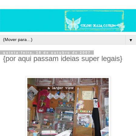
▼
quinta-feira, 18 de outubro de 2007
{por aqui passam ideias super legais}