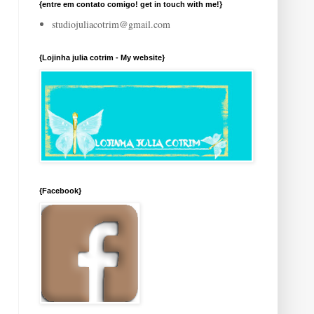
{entre em contato comigo! get in touch with me!}
studiojuliacotrim@gmail.com
{Lojinha julia cotrim - My website}
{Facebook}