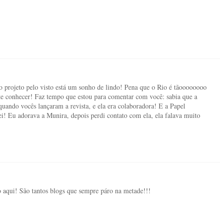
s o projeto pelo visto está um sonho de lindo! Pena que o Rio é tãoooooooo
 te conhecer! Faz tempo que estou para comentar com você: sabia que a
uando vocês lançaram a revista, e ela era colaboradora! E a Papel
ei! Eu adorava a Munira, depois perdi contato com ela, ela falava muito
 aqui! São tantos blogs que sempre páro na metade!!!