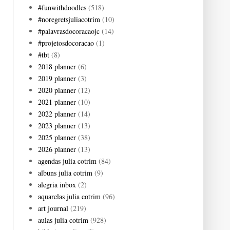
#funwithdoodles
(518)
#noregretsjuliacotrim
(10)
#palavrasdocoracaojc
(14)
#projetosdocoracao
(1)
#tbt
(8)
2018 planner
(6)
2019 planner
(3)
2020 planner
(12)
2021 planner
(10)
2022 planner
(14)
2023 planner
(13)
2025 planner
(38)
2026 planner
(13)
agendas julia cotrim
(84)
albuns julia cotrim
(9)
alegria inbox
(2)
aquarelas julia cotrim
(96)
art journal
(219)
aulas julia cotrim
(928)