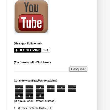
{Me siga - Follow me}
{Encontre aqui! - Find here!}
{total de visualizações de página}
u
n
d
e
f
i
n
e
d
{O que eu criei! - What i created}
#1mes1detalhe1foto
(11)