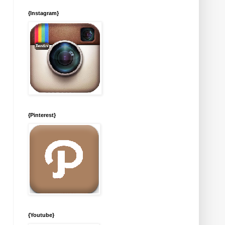
{Instagram}
{Pinterest}
{Youtube}