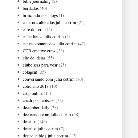
bible journaling
(2)
bordados
(40)
brincando nos blogs
(1)
cadernos alterados julia cotrim
(21)
café do scrap
(2)
calendários julia cotrim
(5)
canvas estampados julia cotrim
(47)
CCB creative crew
(28)
clic de ideias
(55)
clube asas para voar
(25)
colagem
(35)
conversando com julia cotrim
(70)
cotidiano 2018
(10)
crop online
(13)
crush por rabiscos
(71)
december daily
(27)
decorando com julia cotrim
(58)
desafios
(149)
desafios julia cotrim
(7)
destaque blog julia cotrim
(12)