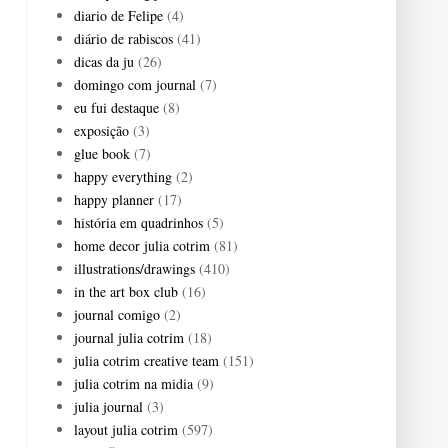
diario de Felipe
(4)
diário de rabiscos
(41)
dicas da ju
(26)
domingo com journal
(7)
eu fui destaque
(8)
exposição
(3)
glue book
(7)
happy everything
(2)
happy planner
(17)
história em quadrinhos
(5)
home decor julia cotrim
(81)
illustrations/drawings
(410)
in the art box club
(16)
journal comigo
(2)
journal julia cotrim
(18)
julia cotrim creative team
(151)
julia cotrim na midia
(9)
julia journal
(3)
layout julia cotrim
(597)