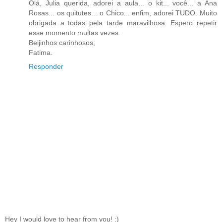
Olá, Julia querida, adorei a aula... o kit... você... a Ana
Rosas... os quitutes... o Chico... enfim, adorei TUDO. Muito
obrigada a todas pela tarde maravilhosa. Espero repetir
esse momento muitas vezes.
Beijinhos carinhosos,
Fatima.
Responder
Hey I would love to hear from you! :)