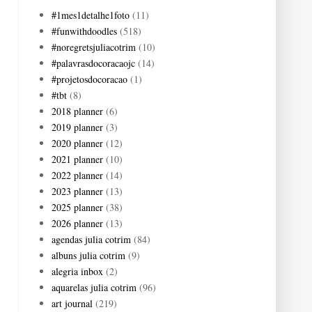
#1mes1detalhe1foto
(11)
#funwithdoodles
(518)
#noregretsjuliacotrim
(10)
#palavrasdocoracaojc
(14)
#projetosdocoracao
(1)
#tbt
(8)
2018 planner
(6)
2019 planner
(3)
2020 planner
(12)
2021 planner
(10)
2022 planner
(14)
2023 planner
(13)
2025 planner
(38)
2026 planner
(13)
agendas julia cotrim
(84)
albuns julia cotrim
(9)
alegria inbox
(2)
aquarelas julia cotrim
(96)
art journal
(219)