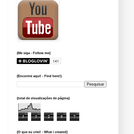
{Me siga - Follow me}
{Encontre aqui! - Find here!}
{total de visualizações de página}
3
3
2
0
7
{O que eu criei! - What i created}