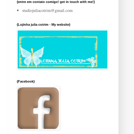
{entre em contato comigo! get in touch with me!}
studiojuliacotrim@gmail.com
{Lojinha julia cotrim - My website}
{Facebook}