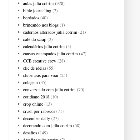
aulas julia cotrim
(928)
bible journaling
(2)
bordados
(40)
brincando nos blogs
(1)
cadernos alterados julia cotrim
(21)
café do scrap
(2)
calendários julia cotrim
(5)
canvas estampados julia cotrim
(47)
CCB creative crew
(28)
clic de ideias
(55)
clube asas para voar
(25)
colagem
(35)
conversando com julia cotrim
(70)
cotidiano 2018
(10)
crop online
(13)
crush por rabiscos
(71)
december daily
(27)
decorando com julia cotrim
(58)
desafios
(149)
desafios julia cotrim
(7)