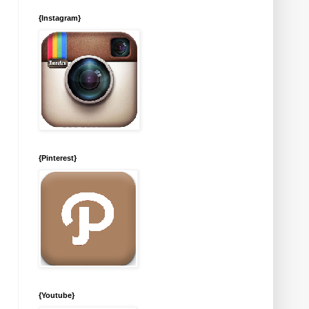
{Instagram}
{Pinterest}
{Youtube}