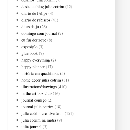
destaque blog julia cotrim
(12)
diario de Felipe
(4)
diário de rabiscos
(41)
dicas da ju
(26)
domingo com journal
(7)
eu fui destaque
(8)
exposição
(3)
glue book
(7)
happy everything
(2)
happy planner
(17)
história em quadrinhos
(5)
home decor julia cotrim
(81)
illustrations/drawings
(410)
in the art box club
(16)
journal comigo
(2)
journal julia cotrim
(18)
julia cotrim creative team
(151)
julia cotrim na midia
(9)
julia journal
(3)