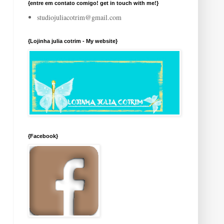
{entre em contato comigo! get in touch with me!}
studiojuliacotrim@gmail.com
{Lojinha julia cotrim - My website}
{Facebook}