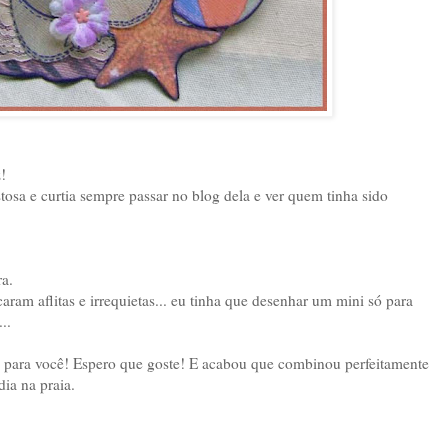
!
sa e curtia sempre passar no blog dela e ver quem tinha sido
ra.
aram aflitas e irrequietas... eu tinha que desenhar um mini só para
..
te para você! Espero que goste! E acabou que combinou perfeitamente
ia na praia.