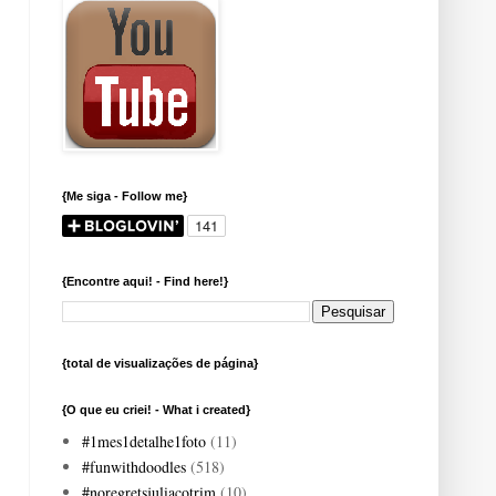
{Me siga - Follow me}
{Encontre aqui! - Find here!}
{total de visualizações de página}
{O que eu criei! - What i created}
#1mes1detalhe1foto
(11)
#funwithdoodles
(518)
#noregretsjuliacotrim
(10)