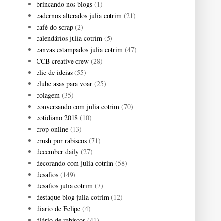
brincando nos blogs
(1)
cadernos alterados julia cotrim
(21)
café do scrap
(2)
calendários julia cotrim
(5)
canvas estampados julia cotrim
(47)
CCB creative crew
(28)
clic de ideias
(55)
clube asas para voar
(25)
colagem
(35)
conversando com julia cotrim
(70)
cotidiano 2018
(10)
crop online
(13)
crush por rabiscos
(71)
december daily
(27)
decorando com julia cotrim
(58)
desafios
(149)
desafios julia cotrim
(7)
destaque blog julia cotrim
(12)
diario de Felipe
(4)
diário de rabiscos
(41)