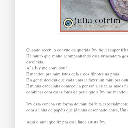
Quando recebi o convite da querida Ivy fiquei super feliz
Há muito que venho acompanhando essa brincadeira gosto
escolhida.
Aí a Ivy me convidou!
E mandou pra mim fotos dela e dos filhotes na praia.
E a gente decidiu que cada uma ia fazer um mini pra out
E minha cabecinha começou a pensar, a criar, as mãos fic
combinar com essas fotos da praia que a Ivy me mandou.
Ivy essa concha em forma de mini foi feita especialmen
com a linha de papéis que já tinha desenhado antes, Um d
Aqui o mini que fiz pra essa linda artista Ivy...