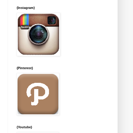
{Instagram}
{Pinterest}
{Youtube}