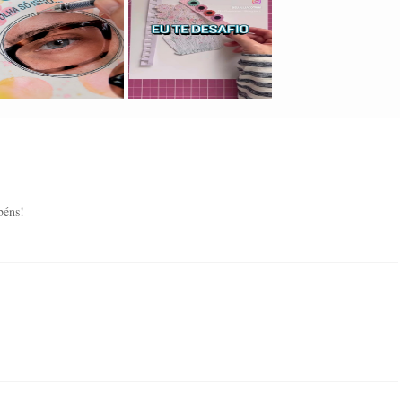
béns!