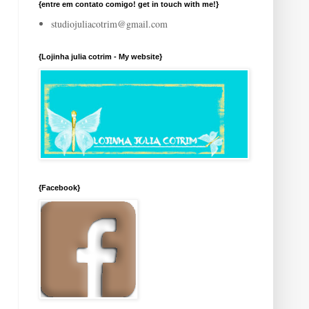
{entre em contato comigo! get in touch with me!}
studiojuliacotrim@gmail.com
{Lojinha julia cotrim - My website}
{Facebook}