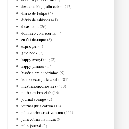
destaque blog julia cotrim
(12)
diario de Felipe
(4)
diário de rabiscos
(41)
dicas da ju
(26)
domingo com journal
(7)
eu fui destaque
(8)
exposição
(3)
glue book
(7)
happy everything
(2)
happy planner
(17)
história em quadrinhos
(5)
home decor julia cotrim
(81)
illustrations/drawings
(410)
in the art box club
(16)
journal comigo
(2)
journal julia cotrim
(18)
julia cotrim creative team
(151)
julia cotrim na midia
(9)
julia journal
(3)