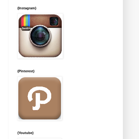
{Instagram}
{Pinterest}
{Youtube}