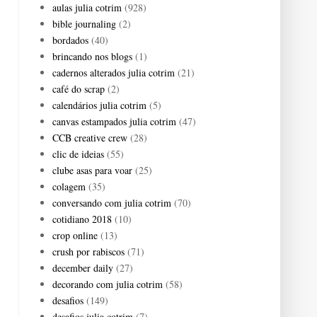
aulas julia cotrim
(928)
bible journaling
(2)
bordados
(40)
brincando nos blogs
(1)
cadernos alterados julia cotrim
(21)
café do scrap
(2)
calendários julia cotrim
(5)
canvas estampados julia cotrim
(47)
CCB creative crew
(28)
clic de ideias
(55)
clube asas para voar
(25)
colagem
(35)
conversando com julia cotrim
(70)
cotidiano 2018
(10)
crop online
(13)
crush por rabiscos
(71)
december daily
(27)
decorando com julia cotrim
(58)
desafios
(149)
desafios julia cotrim
(7)