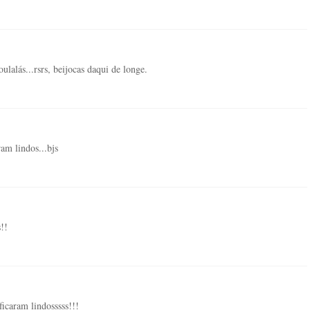
oulalás...rsrs, beijocas daqui de longe.
am lindos...bjs
!!
icaram lindosssss!!!