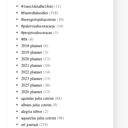
#1mes1detalhe1foto
(11)
#funwithdoodles
(518)
#noregretsjuliacotrim
(10)
#palavrasdocoracaojc
(14)
#projetosdocoracao
(1)
#tbt
(8)
2018 planner
(6)
2019 planner
(3)
2020 planner
(12)
2021 planner
(10)
2022 planner
(14)
2023 planner
(13)
2025 planner
(38)
2026 planner
(13)
agendas julia cotrim
(84)
albuns julia cotrim
(9)
alegria inbox
(2)
aquarelas julia cotrim
(96)
art journal
(219)