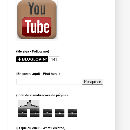
{Me siga - Follow me}
{Encontre aqui! - Find here!}
{total de visualizações de página}
3
3
2
4
7
{O que eu criei! - What i created}