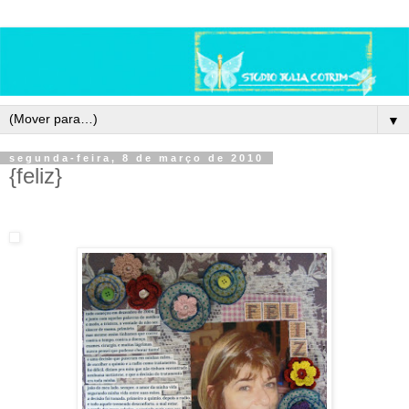
▼
segunda-feira, 8 de março de 2010
{feliz}