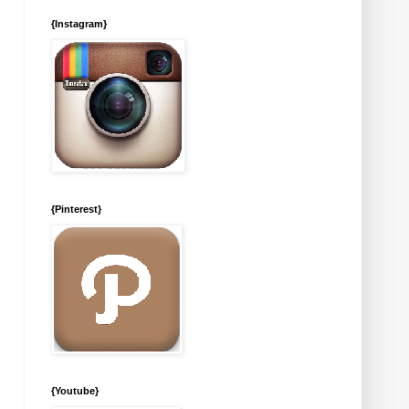
{Instagram}
{Pinterest}
{Youtube}