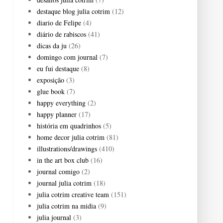
destaque blog julia cotrim
(12)
diario de Felipe
(4)
diário de rabiscos
(41)
dicas da ju
(26)
domingo com journal
(7)
eu fui destaque
(8)
exposição
(3)
glue book
(7)
happy everything
(2)
happy planner
(17)
história em quadrinhos
(5)
home decor julia cotrim
(81)
illustrations/drawings
(410)
in the art box club
(16)
journal comigo
(2)
journal julia cotrim
(18)
julia cotrim creative team
(151)
julia cotrim na midia
(9)
julia journal
(3)