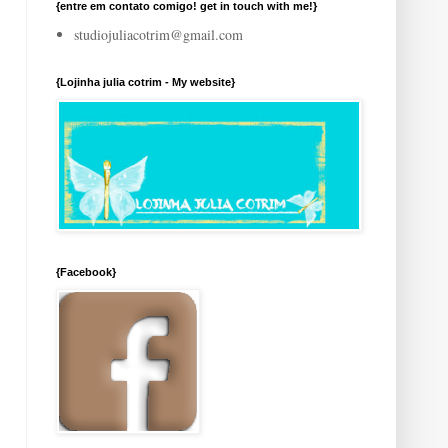
{entre em contato comigo! get in touch with me!}
studiojuliacotrim@gmail.com
{Lojinha julia cotrim - My website}
{Facebook}