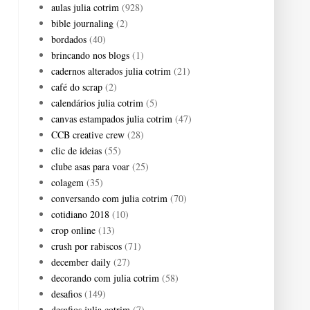
aulas julia cotrim
(928)
bible journaling
(2)
bordados
(40)
brincando nos blogs
(1)
cadernos alterados julia cotrim
(21)
café do scrap
(2)
calendários julia cotrim
(5)
canvas estampados julia cotrim
(47)
CCB creative crew
(28)
clic de ideias
(55)
clube asas para voar
(25)
colagem
(35)
conversando com julia cotrim
(70)
cotidiano 2018
(10)
crop online
(13)
crush por rabiscos
(71)
december daily
(27)
decorando com julia cotrim
(58)
desafios
(149)
desafios julia cotrim
(7)