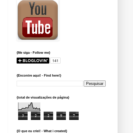
{Me siga - Follow me}
{Encontre aqui! - Find here!}
{total de visualizações de página}
3
2
2
9
7
{O que eu criei! - What i created}