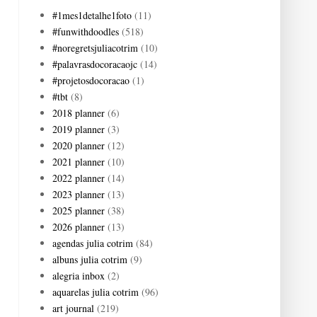
#1mes1detalhe1foto
(11)
#funwithdoodles
(518)
#noregretsjuliacotrim
(10)
#palavrasdocoracaojc
(14)
#projetosdocoracao
(1)
#tbt
(8)
2018 planner
(6)
2019 planner
(3)
2020 planner
(12)
2021 planner
(10)
2022 planner
(14)
2023 planner
(13)
2025 planner
(38)
2026 planner
(13)
agendas julia cotrim
(84)
albuns julia cotrim
(9)
alegria inbox
(2)
aquarelas julia cotrim
(96)
art journal
(219)