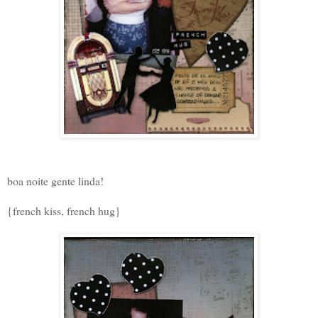
boa noite gente linda!
{french kiss, french hug}