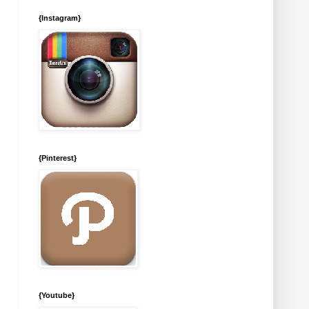
{Instagram}
{Pinterest}
{Youtube}