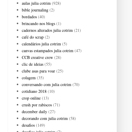
aulas julia cotrim
(928)
bible journaling
(2)
bordados
(40)
brincando nos blogs
(1)
cadernos alterados julia cotrim
(21)
café do scrap
(2)
calendários julia cotrim
(5)
canvas estampados julia cotrim
(47)
CCB creative crew
(28)
clic de ideias
(55)
clube asas para voar
(25)
colagem
(35)
conversando com julia cotrim
(70)
cotidiano 2018
(10)
crop online
(13)
crush por rabiscos
(71)
december daily
(27)
decorando com julia cotrim
(58)
desafios
(149)
desafios julia cotrim
(7)