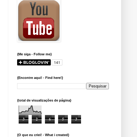
{Me siga - Follow me}
{Encontre aqui! - Find here!}
{total de visualizações de página}
3
2
6
5
3
{O que eu criei! - What i created}