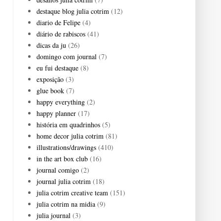
destaque blog julia cotrim
(12)
diario de Felipe
(4)
diário de rabiscos
(41)
dicas da ju
(26)
domingo com journal
(7)
eu fui destaque
(8)
exposição
(3)
glue book
(7)
happy everything
(2)
happy planner
(17)
história em quadrinhos
(5)
home decor julia cotrim
(81)
illustrations/drawings
(410)
in the art box club
(16)
journal comigo
(2)
journal julia cotrim
(18)
julia cotrim creative team
(151)
julia cotrim na midia
(9)
julia journal
(3)