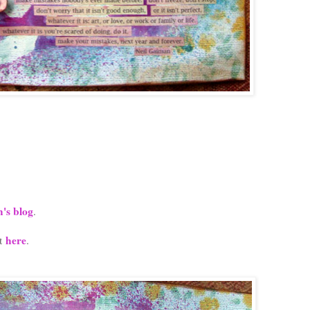
's blog
.
here
it
.