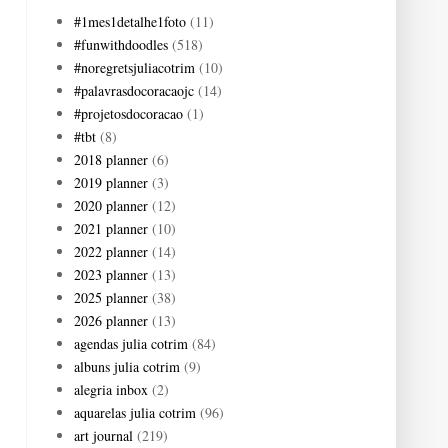
#1mes1detalhe1foto
(11)
#funwithdoodles
(518)
#noregretsjuliacotrim
(10)
#palavrasdocoracaojc
(14)
#projetosdocoracao
(1)
#tbt
(8)
2018 planner
(6)
2019 planner
(3)
2020 planner
(12)
2021 planner
(10)
2022 planner
(14)
2023 planner
(13)
2025 planner
(38)
2026 planner
(13)
agendas julia cotrim
(84)
albuns julia cotrim
(9)
alegria inbox
(2)
aquarelas julia cotrim
(96)
art journal
(219)