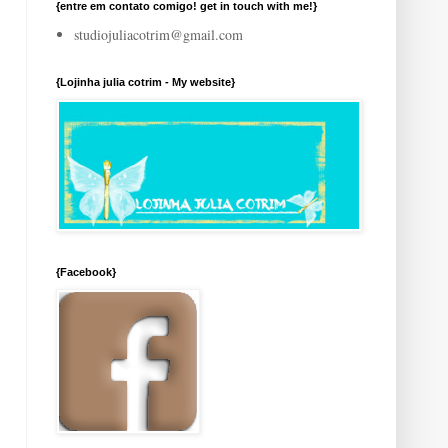
{entre em contato comigo! get in touch with me!}
studiojuliacotrim@gmail.com
{Lojinha julia cotrim - My website}
{Facebook}