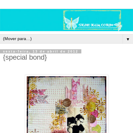
▼
sexta-feira, 13 de abril de 2012
{special bond}