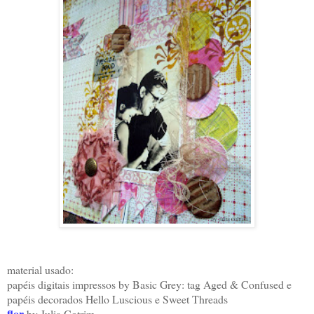
material usado:
papéis digitais impressos by Basic Grey: tag Aged & Confused e
papéis decorados Hello Luscious e Sweet Threads
flor
by Julia Cotrim