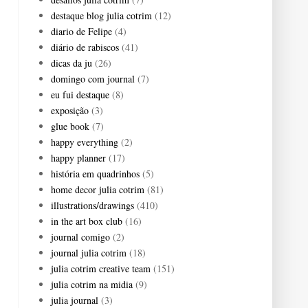
destaque blog julia cotrim
(12)
diario de Felipe
(4)
diário de rabiscos
(41)
dicas da ju
(26)
domingo com journal
(7)
eu fui destaque
(8)
exposição
(3)
glue book
(7)
happy everything
(2)
happy planner
(17)
história em quadrinhos
(5)
home decor julia cotrim
(81)
illustrations/drawings
(410)
in the art box club
(16)
journal comigo
(2)
journal julia cotrim
(18)
julia cotrim creative team
(151)
julia cotrim na midia
(9)
julia journal
(3)