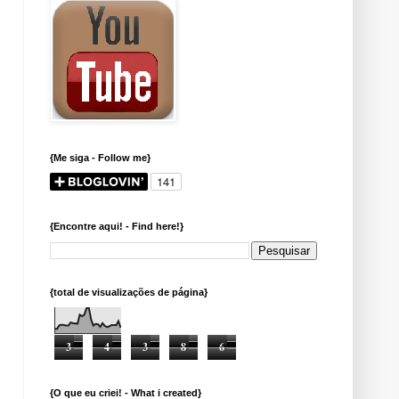
{Me siga - Follow me}
{Encontre aqui! - Find here!}
{total de visualizações de página}
3
4
3
8
6
{O que eu criei! - What i created}