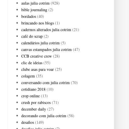
aulas julia cotrim
(928)
bible journaling
(2)
bordados
(40)
brincando nos blogs
(1)
cadernos alterados julia cotrim
(21)
café do scrap
(2)
calendários julia cotrim
(5)
canvas estampados julia cotrim
(47)
CCB creative crew
(28)
clic de ideias
(55)
clube asas para voar
(25)
colagem
(35)
conversando com julia cotrim
(70)
cotidiano 2018
(10)
crop online
(13)
crush por rabiscos
(71)
december daily
(27)
decorando com julia cotrim
(58)
desafios
(149)
desafios julia cotrim
(7)