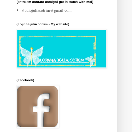
{entre em contato comigo! get in touch with me!}
studiojuliacotrim@gmail.com
{Lojinha julia cotrim - My website}
{Facebook}