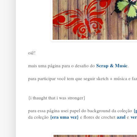
oiê!
Scrap & Music
mais uma página para o desafio do
.
para participar você tem que seguir sketch + música e fa
{i thaught that i was stronger}
{
para essa página usei papel do background da coleção
{era uma vez}
azul
ve
da coleção
e flores de crochet
e