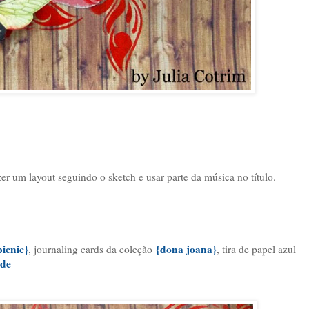
zer um layout seguindo o sketch e usar parte da música no título.
picnic}
{dona joana}
, journaling cards da coleção
, tira de papel azul
rde