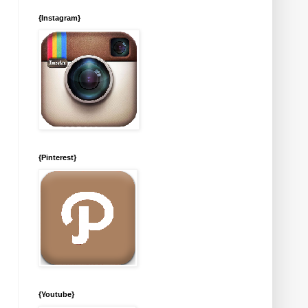
{Instagram}
{Pinterest}
{Youtube}