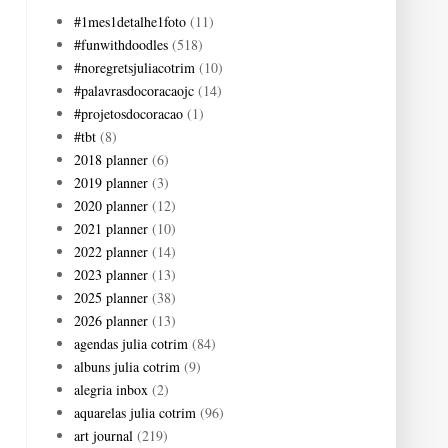
#1mes1detalhe1foto
(11)
#funwithdoodles
(518)
#noregretsjuliacotrim
(10)
#palavrasdocoracaojc
(14)
#projetosdocoracao
(1)
#tbt
(8)
2018 planner
(6)
2019 planner
(3)
2020 planner
(12)
2021 planner
(10)
2022 planner
(14)
2023 planner
(13)
2025 planner
(38)
2026 planner
(13)
agendas julia cotrim
(84)
albuns julia cotrim
(9)
alegria inbox
(2)
aquarelas julia cotrim
(96)
art journal
(219)