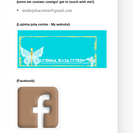
{entre em contato comigo! get in touch with me!}
studiojuliacotrim@gmail.com
{Lojinha julia cotrim - My website}
{Facebook}