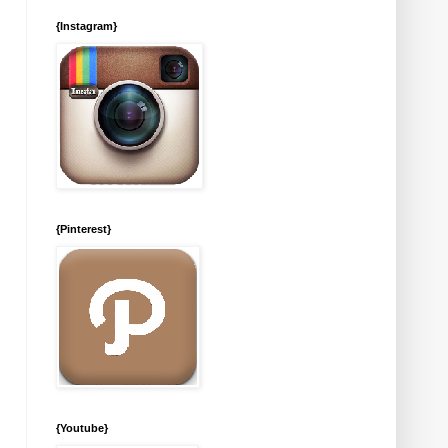
{Instagram}
{Pinterest}
{Youtube}