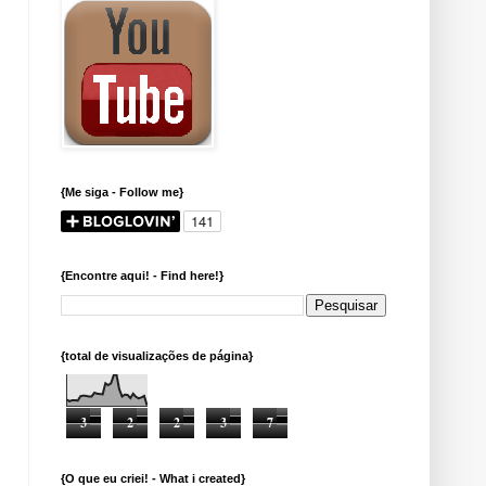
{Me siga - Follow me}
{Encontre aqui! - Find here!}
{total de visualizações de página}
3
2
2
3
7
{O que eu criei! - What i created}