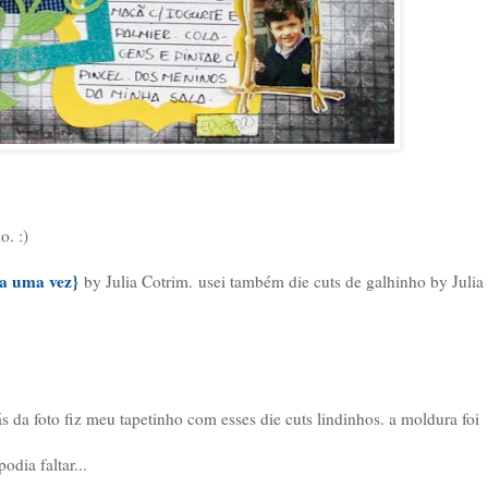
o. :)
ra uma vez}
by Julia Cotrim
.
usei também die cuts de galhinho by Julia
ás da foto fiz meu tapetinho com esses die cuts lindinhos. a moldura foi
dia faltar...