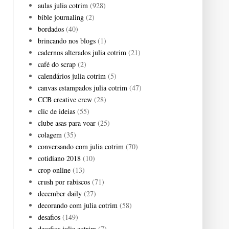
aulas julia cotrim
(928)
bible journaling
(2)
bordados
(40)
brincando nos blogs
(1)
cadernos alterados julia cotrim
(21)
café do scrap
(2)
calendários julia cotrim
(5)
canvas estampados julia cotrim
(47)
CCB creative crew
(28)
clic de ideias
(55)
clube asas para voar
(25)
colagem
(35)
conversando com julia cotrim
(70)
cotidiano 2018
(10)
crop online
(13)
crush por rabiscos
(71)
december daily
(27)
decorando com julia cotrim
(58)
desafios
(149)
desafios julia cotrim
(7)