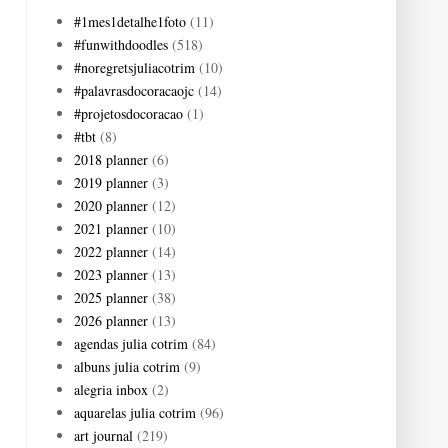
#1mes1detalhe1foto
(11)
#funwithdoodles
(518)
#noregretsjuliacotrim
(10)
#palavrasdocoracaojc
(14)
#projetosdocoracao
(1)
#tbt
(8)
2018 planner
(6)
2019 planner
(3)
2020 planner
(12)
2021 planner
(10)
2022 planner
(14)
2023 planner
(13)
2025 planner
(38)
2026 planner
(13)
agendas julia cotrim
(84)
albuns julia cotrim
(9)
alegria inbox
(2)
aquarelas julia cotrim
(96)
art journal
(219)