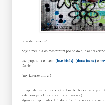
bom dia pessoas!
hoje é meu dia de mostrar um pouco do que andei criand
{love birds}
{dona joana}
{e
usei papéis da coleção
,
e
Cotrim
.
{my favorite things}
o papel de base é da coleção {love birds} - amo! e por tr
feita com papel da coleção {era uma vez}.
algumas respingadas de tinta preta e turqueza como não po