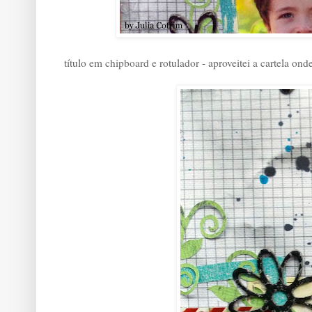
título em chipboard e rotulador - aproveitei a cartela onde 