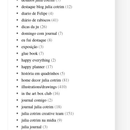
destaque blog julia cotrim
(12)
diario de Felipe
(4)
diário de rabiscos
(41)
dicas da ju
(26)
domingo com journal
(7)
eu fui destaque
(8)
exposição
(3)
glue book
(7)
happy everything
(2)
happy planner
(17)
história em quadrinhos
(5)
home decor julia cotrim
(81)
illustrations/drawings
(410)
in the art box club
(16)
journal comigo
(2)
journal julia cotrim
(18)
julia cotrim creative team
(151)
julia cotrim na midia
(9)
julia journal
(3)