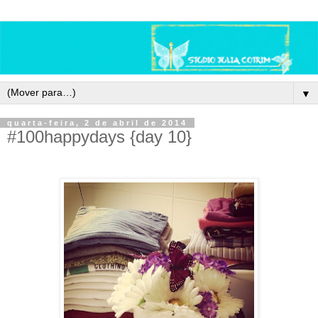
▼
quarta-feira, 2 de abril de 2014
#100happydays {day 10}