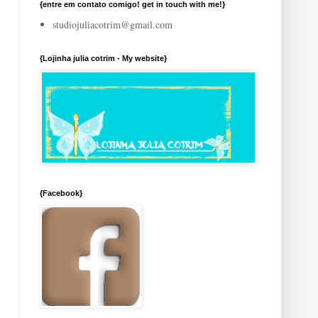
{entre em contato comigo! get in touch with me!}
studiojuliacotrim@gmail.com
{Lojinha julia cotrim - My website}
{Facebook}