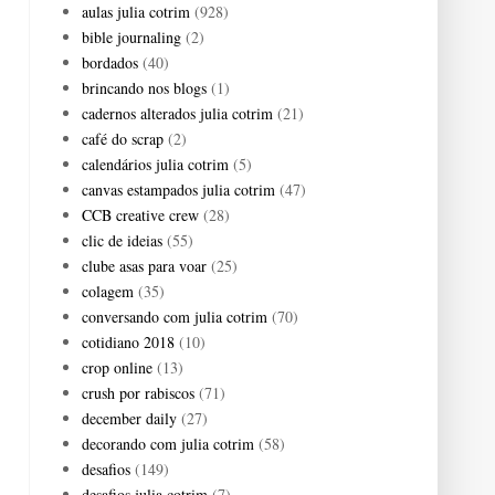
aulas julia cotrim
(928)
bible journaling
(2)
bordados
(40)
brincando nos blogs
(1)
cadernos alterados julia cotrim
(21)
café do scrap
(2)
calendários julia cotrim
(5)
canvas estampados julia cotrim
(47)
CCB creative crew
(28)
clic de ideias
(55)
clube asas para voar
(25)
colagem
(35)
conversando com julia cotrim
(70)
cotidiano 2018
(10)
crop online
(13)
crush por rabiscos
(71)
december daily
(27)
decorando com julia cotrim
(58)
desafios
(149)
desafios julia cotrim
(7)