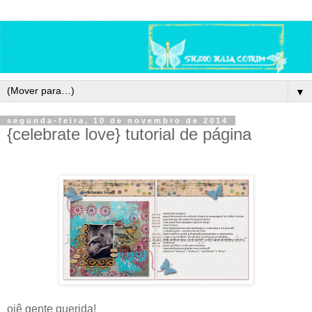
▼
segunda-feira, 10 de novembro de 2014
{celebrate love} tutorial de página
oiê gente querida!