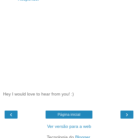
Hey I would love to hear from you! :)
‹
›
Página inicial
Ver versão para a web
Tecnologia do
Blogger
.