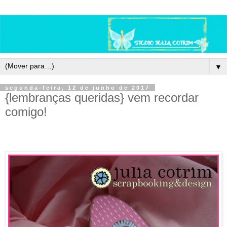
▼
segunda-feira, 12 de junho de 2017
{lembranças queridas} vem recordar
comigo!