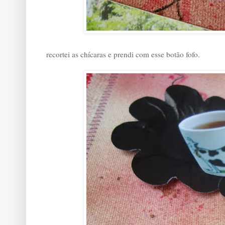
recortei as chícaras e prendi com esse botão fofo.