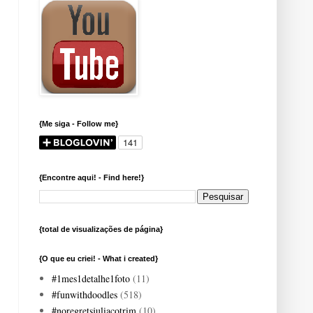
{Me siga - Follow me}
{Encontre aqui! - Find here!}
{total de visualizações de página}
{O que eu criei! - What i created}
#1mes1detalhe1foto
(11)
#funwithdoodles
(518)
#noregretsjuliacotrim
(10)