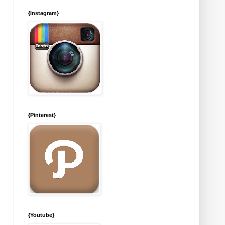
{Instagram}
{Pinterest}
{Youtube}