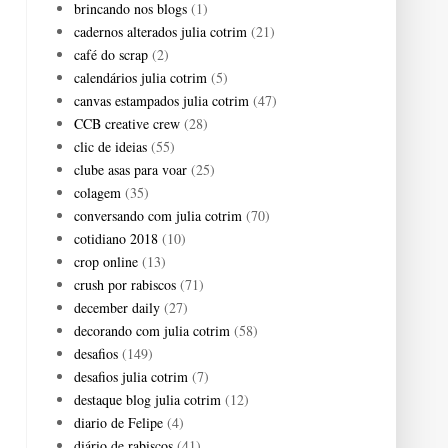
brincando nos blogs
(1)
cadernos alterados julia cotrim
(21)
café do scrap
(2)
calendários julia cotrim
(5)
canvas estampados julia cotrim
(47)
CCB creative crew
(28)
clic de ideias
(55)
clube asas para voar
(25)
colagem
(35)
conversando com julia cotrim
(70)
cotidiano 2018
(10)
crop online
(13)
crush por rabiscos
(71)
december daily
(27)
decorando com julia cotrim
(58)
desafios
(149)
desafios julia cotrim
(7)
destaque blog julia cotrim
(12)
diario de Felipe
(4)
diário de rabiscos
(41)