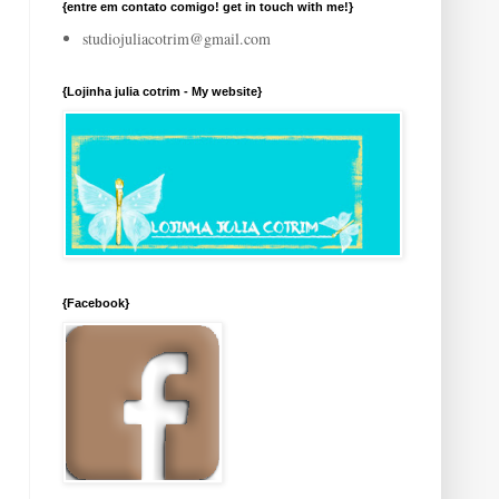
{entre em contato comigo! get in touch with me!}
studiojuliacotrim@gmail.com
{Lojinha julia cotrim - My website}
{Facebook}