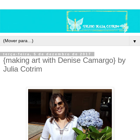
▼
terça-feira, 5 de dezembro de 2017
{making art with Denise Camargo} by
Julia Cotrim