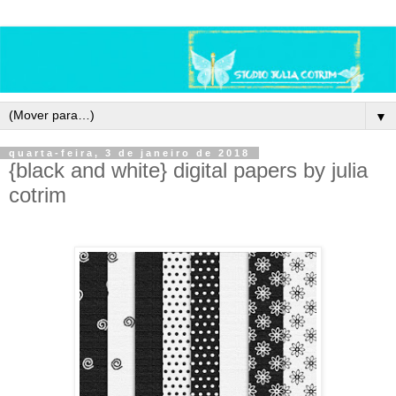
▼
quarta-feira, 3 de janeiro de 2018
{black and white} digital papers by julia
cotrim