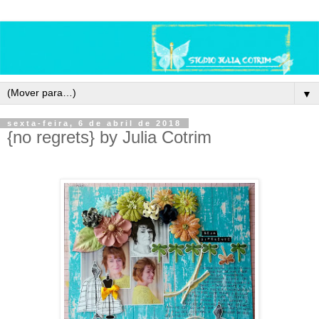
▼
sexta-feira, 6 de abril de 2018
{no regrets} by Julia Cotrim