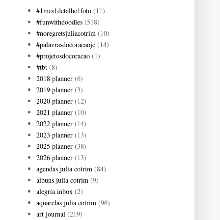
#1mes1detalhe1foto
(11)
#funwithdoodles
(518)
#noregretsjuliacotrim
(10)
#palavrasdocoracaojc
(14)
#projetosdocoracao
(1)
#tbt
(8)
2018 planner
(6)
2019 planner
(3)
2020 planner
(12)
2021 planner
(10)
2022 planner
(14)
2023 planner
(13)
2025 planner
(38)
2026 planner
(13)
agendas julia cotrim
(84)
albuns julia cotrim
(9)
alegria inbox
(2)
aquarelas julia cotrim
(96)
art journal
(219)