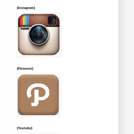
{Instagram}
{Pinterest}
{Youtube}