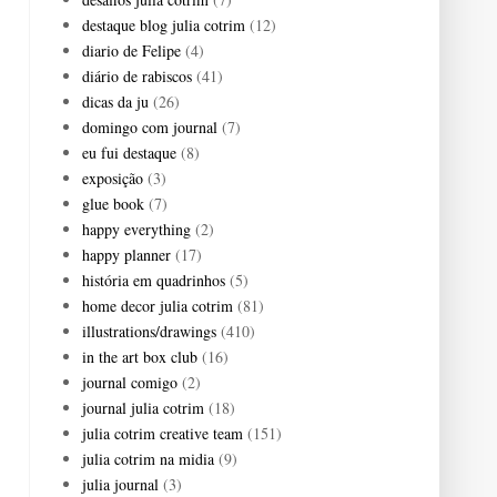
destaque blog julia cotrim
(12)
diario de Felipe
(4)
diário de rabiscos
(41)
dicas da ju
(26)
domingo com journal
(7)
eu fui destaque
(8)
exposição
(3)
glue book
(7)
happy everything
(2)
happy planner
(17)
história em quadrinhos
(5)
home decor julia cotrim
(81)
illustrations/drawings
(410)
in the art box club
(16)
journal comigo
(2)
journal julia cotrim
(18)
julia cotrim creative team
(151)
julia cotrim na midia
(9)
julia journal
(3)