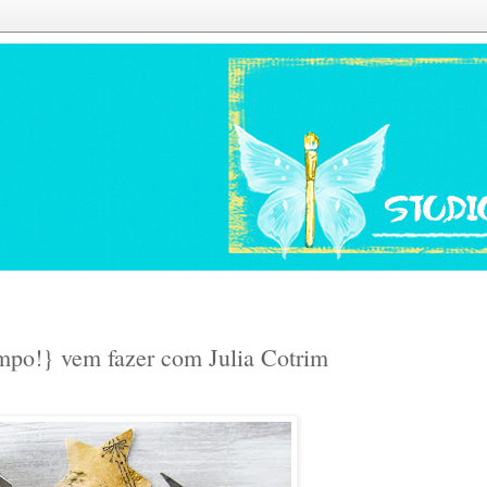
empo!} vem fazer com Julia Cotrim