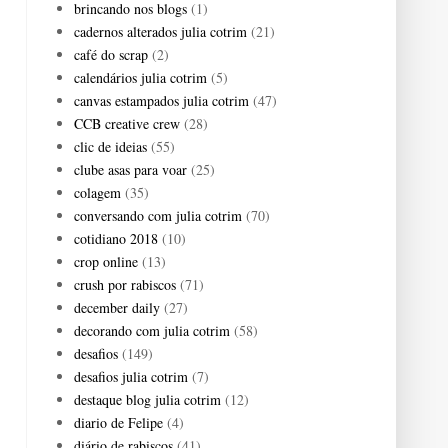
brincando nos blogs
(1)
cadernos alterados julia cotrim
(21)
café do scrap
(2)
calendários julia cotrim
(5)
canvas estampados julia cotrim
(47)
CCB creative crew
(28)
clic de ideias
(55)
clube asas para voar
(25)
colagem
(35)
conversando com julia cotrim
(70)
cotidiano 2018
(10)
crop online
(13)
crush por rabiscos
(71)
december daily
(27)
decorando com julia cotrim
(58)
desafios
(149)
desafios julia cotrim
(7)
destaque blog julia cotrim
(12)
diario de Felipe
(4)
diário de rabiscos
(41)