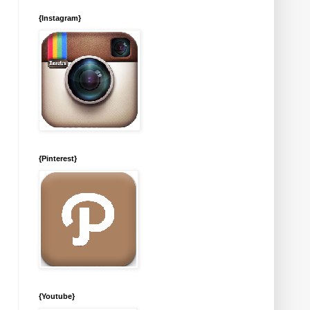
{Instagram}
{Pinterest}
{Youtube}