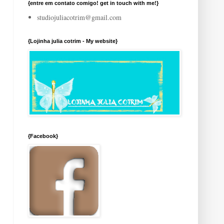
{entre em contato comigo! get in touch with me!}
studiojuliacotrim@gmail.com
{Lojinha julia cotrim - My website}
{Facebook}