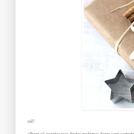
oiê!
olhem só quantas tags lindas podemos fazer com cortado