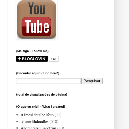
{Me siga - Follow me}
{Encontre aqui! - Find here!}
{total de visualizações de página}
{O que eu criei! - What i created}
#1mes1detalhe1foto
(11)
#funwithdoodles
(518)
#noregretsjuliacotrim
(10)