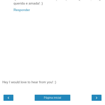
querida e amada! :)
Responder
Hey I would love to hear from you! :)
‹
›
Página inicial