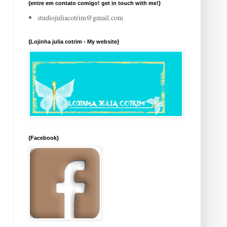
{entre em contato comigo! get in touch with me!}
studiojuliacotrim@gmail.com
{Lojinha julia cotrim - My website}
{Facebook}