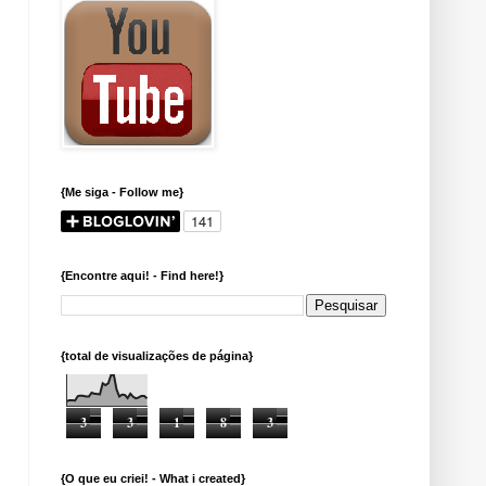
{Me siga - Follow me}
{Encontre aqui! - Find here!}
{total de visualizações de página}
3
3
1
8
3
{O que eu criei! - What i created}