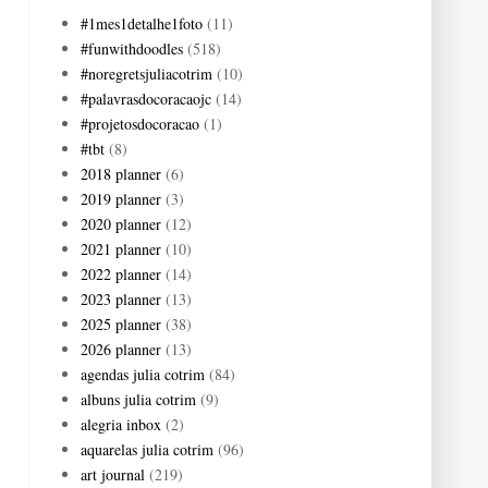
#1mes1detalhe1foto
(11)
#funwithdoodles
(518)
#noregretsjuliacotrim
(10)
#palavrasdocoracaojc
(14)
#projetosdocoracao
(1)
#tbt
(8)
2018 planner
(6)
2019 planner
(3)
2020 planner
(12)
2021 planner
(10)
2022 planner
(14)
2023 planner
(13)
2025 planner
(38)
2026 planner
(13)
agendas julia cotrim
(84)
albuns julia cotrim
(9)
alegria inbox
(2)
aquarelas julia cotrim
(96)
art journal
(219)