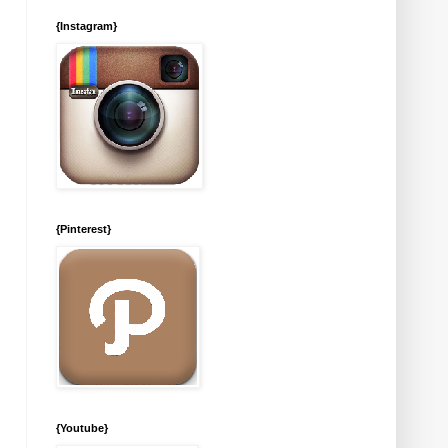
{Instagram}
{Pinterest}
{Youtube}