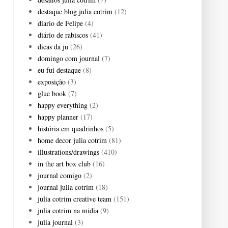
destaque blog julia cotrim
(12)
diario de Felipe
(4)
diário de rabiscos
(41)
dicas da ju
(26)
domingo com journal
(7)
eu fui destaque
(8)
exposição
(3)
glue book
(7)
happy everything
(2)
happy planner
(17)
história em quadrinhos
(5)
home decor julia cotrim
(81)
illustrations/drawings
(410)
in the art box club
(16)
journal comigo
(2)
journal julia cotrim
(18)
julia cotrim creative team
(151)
julia cotrim na midia
(9)
julia journal
(3)