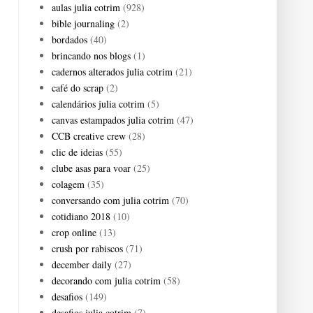
aulas julia cotrim
(928)
bible journaling
(2)
bordados
(40)
brincando nos blogs
(1)
cadernos alterados julia cotrim
(21)
café do scrap
(2)
calendários julia cotrim
(5)
canvas estampados julia cotrim
(47)
CCB creative crew
(28)
clic de ideias
(55)
clube asas para voar
(25)
colagem
(35)
conversando com julia cotrim
(70)
cotidiano 2018
(10)
crop online
(13)
crush por rabiscos
(71)
december daily
(27)
decorando com julia cotrim
(58)
desafios
(149)
desafios julia cotrim
(7)