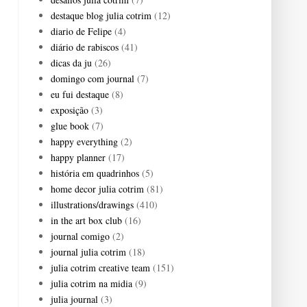
destaque blog julia cotrim
(12)
diario de Felipe
(4)
diário de rabiscos
(41)
dicas da ju
(26)
domingo com journal
(7)
eu fui destaque
(8)
exposição
(3)
glue book
(7)
happy everything
(2)
happy planner
(17)
história em quadrinhos
(5)
home decor julia cotrim
(81)
illustrations/drawings
(410)
in the art box club
(16)
journal comigo
(2)
journal julia cotrim
(18)
julia cotrim creative team
(151)
julia cotrim na midia
(9)
julia journal
(3)