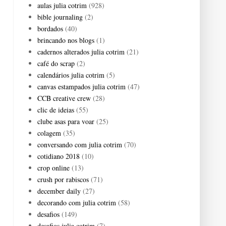
aulas julia cotrim
(928)
bible journaling
(2)
bordados
(40)
brincando nos blogs
(1)
cadernos alterados julia cotrim
(21)
café do scrap
(2)
calendários julia cotrim
(5)
canvas estampados julia cotrim
(47)
CCB creative crew
(28)
clic de ideias
(55)
clube asas para voar
(25)
colagem
(35)
conversando com julia cotrim
(70)
cotidiano 2018
(10)
crop online
(13)
crush por rabiscos
(71)
december daily
(27)
decorando com julia cotrim
(58)
desafios
(149)
desafios julia cotrim
(7)