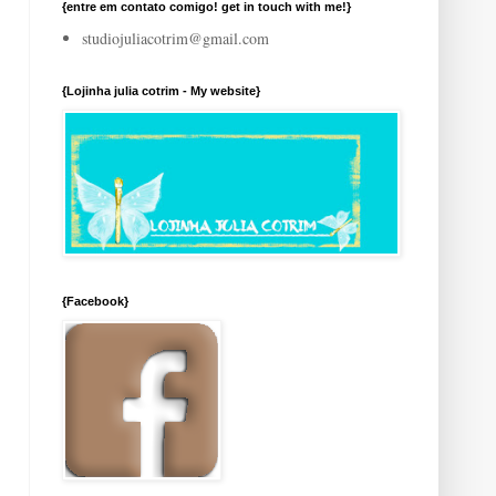
{entre em contato comigo! get in touch with me!}
studiojuliacotrim@gmail.com
{Lojinha julia cotrim - My website}
{Facebook}