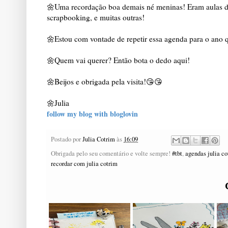
🌼Uma recordação boa demais né meninas! Eram aulas de 
scrapbooking, e muitas outras!   

🌼Estou com vontade de repetir essa agenda para o ano q
🌼Quem vai querer? Então bota o dedo aqui!
🌼Beijos e obrigada pela visita!😘😘
🌼Julia
follow my blog with bloglovin
Postado por
Julia Cotrim
às
16:09
Obrigada pelo seu comentário e volte sempre!
#tbt
,
agendas julia co
recordar com julia cotrim