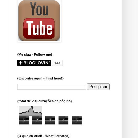
{Me siga - Follow me}
{Encontre aqui! - Find here!}
{total de visualizações de página}
3
2
7
6
3
{O que eu criei! - What i created}