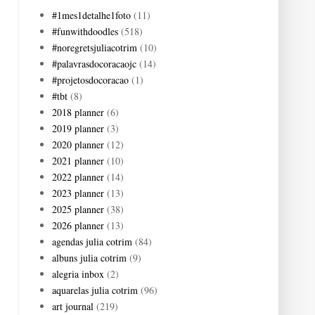
#1mes1detalhe1foto
(11)
#funwithdoodles
(518)
#noregretsjuliacotrim
(10)
#palavrasdocoracaojc
(14)
#projetosdocoracao
(1)
#tbt
(8)
2018 planner
(6)
2019 planner
(3)
2020 planner
(12)
2021 planner
(10)
2022 planner
(14)
2023 planner
(13)
2025 planner
(38)
2026 planner
(13)
agendas julia cotrim
(84)
albuns julia cotrim
(9)
alegria inbox
(2)
aquarelas julia cotrim
(96)
art journal
(219)