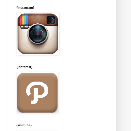
{Instagram}
{Pinterest}
{Youtube}