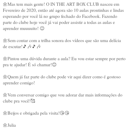
🌼Mas tem mais gente! O IN THE ART BOX CLUB nasceu em 
Fevereiro de 2020, então até agora são 10 aulas prontinhas e lindas 
esperando por você lá no grupo fechado do Facebook. Fazendo 
parte do clube hoje você já vai poder assistir a todas as aulas e 
aprender muuuuito! 😉 
🌼Sem contar com a trilha sonora dos vídeos que são uma delícia 
de escutar!🎵🎶🎵🎶 
🌼Pintou uma dúvida durante a aula? Eu vou estar sempre por perto 
pra te ajudar! É só chamar!😊 
🌼Quem já faz parte do clube pode vir aqui dizer como é gostoso 
aprender comigo! 
🌼Vem conversar comigo que vou adorar dar mais informações do 
clube pra você!🥰 
🌼Beijos e obrigada pela visita!😘😘
🌼Julia