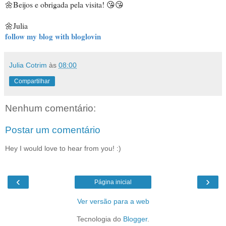
🌼Beijos e obrigada pela visita! 😘😘
🌼Julia
follow my blog with bloglovin
Julia Cotrim
às
08:00
Compartilhar
Nenhum comentário:
Postar um comentário
Hey I would love to hear from you! :)
‹
›
Página inicial
Ver versão para a web
Tecnologia do
Blogger
.