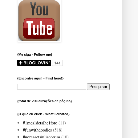
{Me siga - Follow me}
{Encontre aqui! - Find here!}
{total de visualizações de página}
{O que eu criei! - What i created}
#1mes1detalhe1foto
(11)
#funwithdoodles
(518)
#noregretsjuliacotrim
(10)