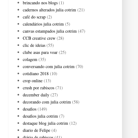
brincando nos blogs
(1)
cadernos alterados julia cotrim
(21)
café do scrap
(2)
calendários julia cotrim
(5)
canvas estampados julia cotrim
(47)
CCB creative crew
(28)
clic de ideias
(55)
clube asas para voar
(25)
colagem
(35)
conversando com julia cotrim
(70)
cotidiano 2018
(10)
crop online
(13)
crush por rabiscos
(71)
december daily
(27)
decorando com julia cotrim
(58)
desafios
(149)
desafios julia cotrim
(7)
destaque blog julia cotrim
(12)
diario de Felipe
(4)
diário de rabiscos
(41)