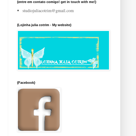
{entre em contato comigo! get in touch with me!}
studiojuliacotrim@gmail.com
{Lojinha julia cotrim - My website}
{Facebook}