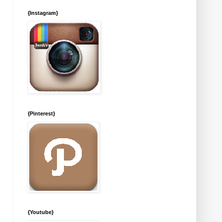
{Instagram}
{Pinterest}
{Youtube}