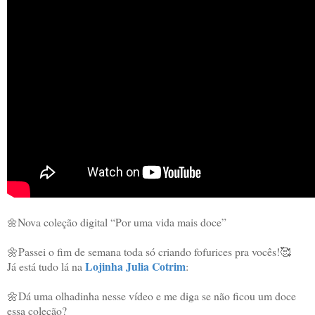
Nova coleção digital “Por uma vida mais doce” 

🌼
🌼Passei o fim de semana toda só criando fofurices pra vocês!🥰 

Lojinha Julia Cotrim
Já está tudo lá na 
: 
🌼Dá uma olhadinha nesse vídeo e me diga se não ficou um doce 
essa coleção?