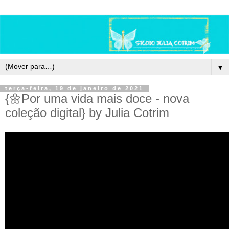
▼
terça-feira, 19 de janeiro de 2021
{🌼Por uma vida mais doce - nova
coleção digital} by Julia Cotrim