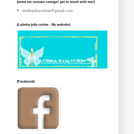
{entre em contato comigo! get in touch with me!}
studiojuliacotrim@gmail.com
{Lojinha julia cotrim - My website}
{Facebook}