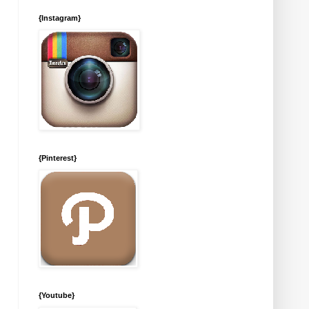
{Instagram}
{Pinterest}
{Youtube}