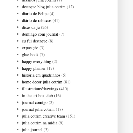
destaque blog julia cotrim
(12)
diario de Felipe
(4)
diário de rabiscos
(41)
dicas da ju
(26)
domingo com journal
(7)
eu fui destaque
(8)
exposição
(3)
glue book
(7)
happy everything
(2)
happy planner
(17)
história em quadrinhos
(5)
home decor julia cotrim
(81)
illustrations/drawings
(410)
in the art box club
(16)
journal comigo
(2)
journal julia cotrim
(18)
julia cotrim creative team
(151)
julia cotrim na midia
(9)
julia journal
(3)