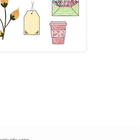
papéis julia cotrim