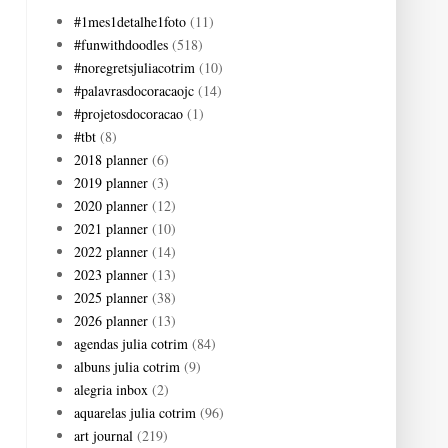
#1mes1detalhe1foto
(11)
#funwithdoodles
(518)
#noregretsjuliacotrim
(10)
#palavrasdocoracaojc
(14)
#projetosdocoracao
(1)
#tbt
(8)
2018 planner
(6)
2019 planner
(3)
2020 planner
(12)
2021 planner
(10)
2022 planner
(14)
2023 planner
(13)
2025 planner
(38)
2026 planner
(13)
agendas julia cotrim
(84)
albuns julia cotrim
(9)
alegria inbox
(2)
aquarelas julia cotrim
(96)
art journal
(219)