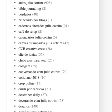
aulas julia cotrim
(928)
bible journaling
(2)
bordados
(40)
brincando nos blogs
(1)
cadernos alterados julia cotrim
(21)
café do scrap
(2)
calendários julia cotrim
(5)
canvas estampados julia cotrim
(47)
CCB creative crew
(28)
clic de ideias
(55)
clube asas para voar
(25)
colagem
(35)
conversando com julia cotrim
(70)
cotidiano 2018
(10)
crop online
(13)
crush por rabiscos
(71)
december daily
(27)
decorando com julia cotrim
(58)
desafios
(149)
desafios julia cotrim
(7)