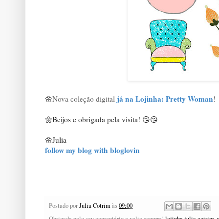
já na Lojinha: Pretty Woman
Nova coleção digital
!
🌼
Beijos e obrigada pela visita! 😘😘
🌼
🌼Julia
follow my blog with bloglovin
Postado por
Julia Cotrim
às
09:00
Obrigada pelo seu comentário e volte sempre!
lojinha julia cotrim
,