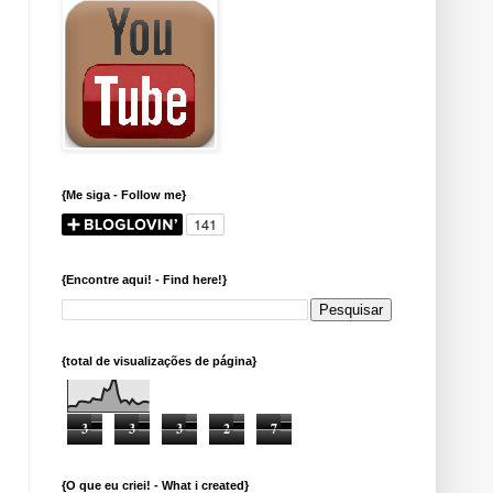
{Me siga - Follow me}
{Encontre aqui! - Find here!}
{total de visualizações de página}
3
3
3
2
7
{O que eu criei! - What i created}