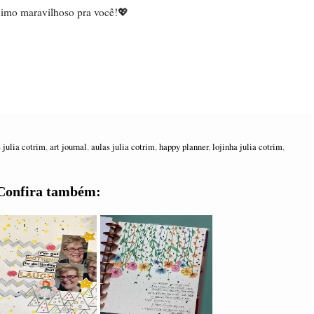
imo maravilhoso pra você!💖
 julia cotrim
,
art journal
,
aulas julia cotrim
,
happy planner
,
lojinha julia cotrim
,
Confira também: