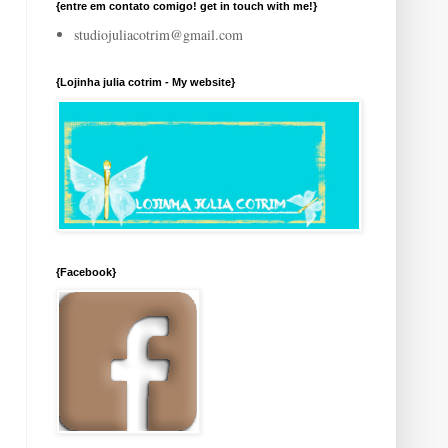
{entre em contato comigo! get in touch with me!}
studiojuliacotrim@gmail.com
{Lojinha julia cotrim - My website}
{Facebook}