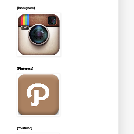
{Instagram}
{Pinterest}
{Youtube}