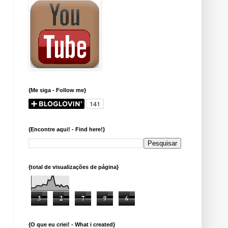
{Me siga - Follow me}
{Encontre aqui! - Find here!}
{total de visualizações de página}
3
2
7
9
6
{O que eu criei! - What i created}