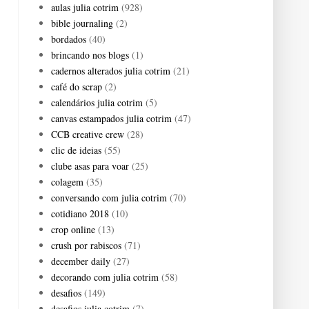
aulas julia cotrim
(928)
bible journaling
(2)
bordados
(40)
brincando nos blogs
(1)
cadernos alterados julia cotrim
(21)
café do scrap
(2)
calendários julia cotrim
(5)
canvas estampados julia cotrim
(47)
CCB creative crew
(28)
clic de ideias
(55)
clube asas para voar
(25)
colagem
(35)
conversando com julia cotrim
(70)
cotidiano 2018
(10)
crop online
(13)
crush por rabiscos
(71)
december daily
(27)
decorando com julia cotrim
(58)
desafios
(149)
desafios julia cotrim
(7)