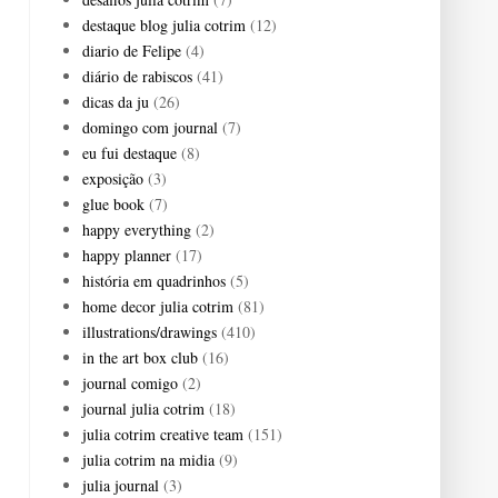
destaque blog julia cotrim
(12)
diario de Felipe
(4)
diário de rabiscos
(41)
dicas da ju
(26)
domingo com journal
(7)
eu fui destaque
(8)
exposição
(3)
glue book
(7)
happy everything
(2)
happy planner
(17)
história em quadrinhos
(5)
home decor julia cotrim
(81)
illustrations/drawings
(410)
in the art box club
(16)
journal comigo
(2)
journal julia cotrim
(18)
julia cotrim creative team
(151)
julia cotrim na midia
(9)
julia journal
(3)