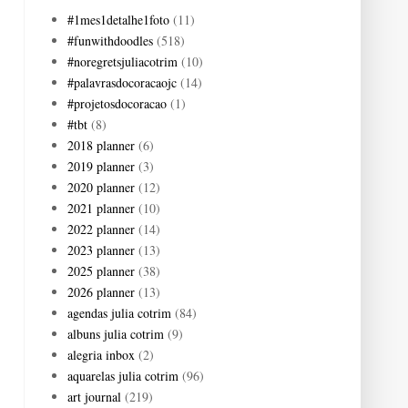
#1mes1detalhe1foto
(11)
#funwithdoodles
(518)
#noregretsjuliacotrim
(10)
#palavrasdocoracaojc
(14)
#projetosdocoracao
(1)
#tbt
(8)
2018 planner
(6)
2019 planner
(3)
2020 planner
(12)
2021 planner
(10)
2022 planner
(14)
2023 planner
(13)
2025 planner
(38)
2026 planner
(13)
agendas julia cotrim
(84)
albuns julia cotrim
(9)
alegria inbox
(2)
aquarelas julia cotrim
(96)
art journal
(219)