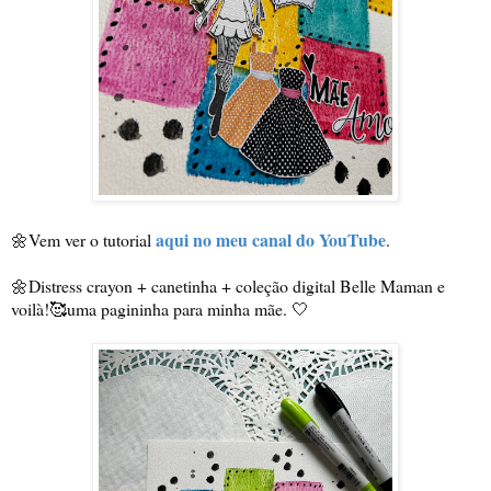
aqui no meu canal do YouTube
🌼Vem ver o tutorial 
.
🌼Distress crayon + canetinha + coleção digital Belle Maman e 
voilà!🥰uma pagininha para minha mãe. 🤍