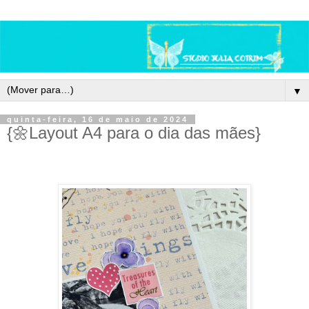
▼
quinta-feira, 16 de maio de 2024
{🌼Layout A4 para o dia das mães}