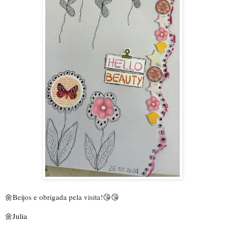
🌼
Beijos e obrigada pela visita!
😘😘
🌼Julia