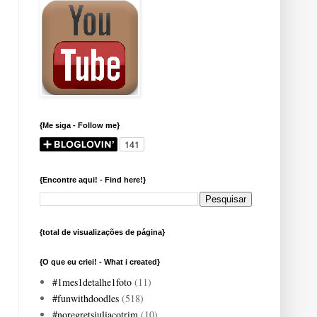
{Me siga - Follow me}
{Encontre aqui! - Find here!}
{total de visualizações de página}
{O que eu criei! - What i created}
#1mes1detalhe1foto
(11)
#funwithdoodles
(518)
#noregretsjuliacotrim
(10)