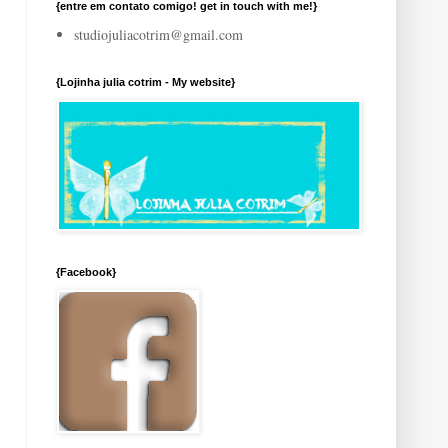
{entre em contato comigo! get in touch with me!}
studiojuliacotrim@gmail.com
{Lojinha julia cotrim - My website}
{Facebook}