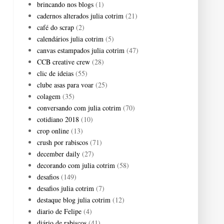
brincando nos blogs
(1)
cadernos alterados julia cotrim
(21)
café do scrap
(2)
calendários julia cotrim
(5)
canvas estampados julia cotrim
(47)
CCB creative crew
(28)
clic de ideias
(55)
clube asas para voar
(25)
colagem
(35)
conversando com julia cotrim
(70)
cotidiano 2018
(10)
crop online
(13)
crush por rabiscos
(71)
december daily
(27)
decorando com julia cotrim
(58)
desafios
(149)
desafios julia cotrim
(7)
destaque blog julia cotrim
(12)
diario de Felipe
(4)
diário de rabiscos
(41)