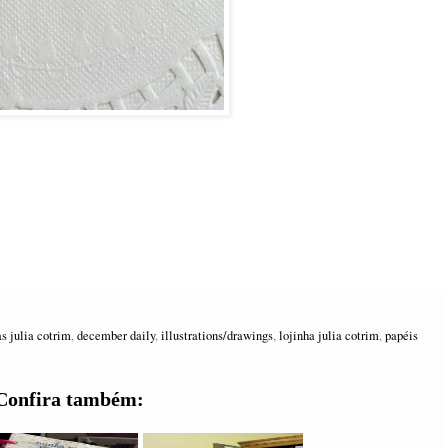
as julia cotrim
,
december daily
,
illustrations/drawings
,
lojinha julia cotrim
,
papéis
Confira também: