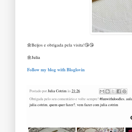
🌼
Beijos e obrigada pela visita!
😘😘
🌼Julia
Follow my blog with Bloglovin
Postado por
Julia Cotrim
às
21:26
Obrigada pelo seu comentário e volte sempre!
#funwithdoodles
,
aul
julia cotrim
,
quem quer fazer?
,
vem fazer com julia cotrim