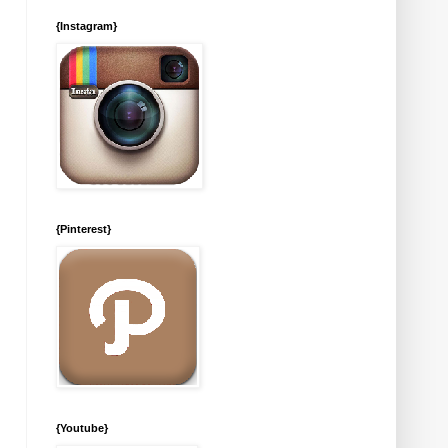
{Instagram}
{Pinterest}
{Youtube}