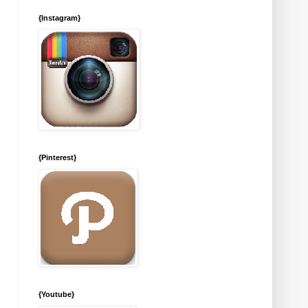
{Instagram}
{Pinterest}
{Youtube}