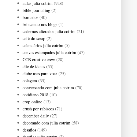
aulas julia cotrim
(928)
bible journaling
(2)
bordados
(40)
brincando nos blogs
(1)
cadernos alterados julia cotrim
(21)
café do scrap
(2)
calendários julia cotrim
(5)
canvas estampados julia cotrim
(47)
CCB creative crew
(28)
clic de ideias
(55)
clube asas para voar
(25)
colagem
(35)
conversando com julia cotrim
(70)
cotidiano 2018
(10)
crop online
(13)
crush por rabiscos
(71)
december daily
(27)
decorando com julia cotrim
(58)
desafios
(149)
desafios julia cotrim
(7)