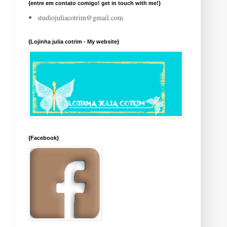
{entre em contato comigo! get in touch with me!}
studiojuliacotrim@gmail.com
{Lojinha julia cotrim - My website}
{Facebook}