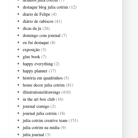
destaque blog julia cotrim
(12)
diario de Felipe
(4)
diário de rabiscos
(41)
dicas da ju
(26)
domingo com journal
(7)
eu fui destaque
(8)
exposição
(3)
glue book
(7)
happy everything
(2)
happy planner
(17)
história em quadrinhos
(5)
home decor julia cotrim
(81)
illustrations/drawings
(410)
in the art box club
(16)
journal comigo
(2)
journal julia cotrim
(18)
julia cotrim creative team
(151)
julia cotrim na midia
(9)
julia journal
(3)