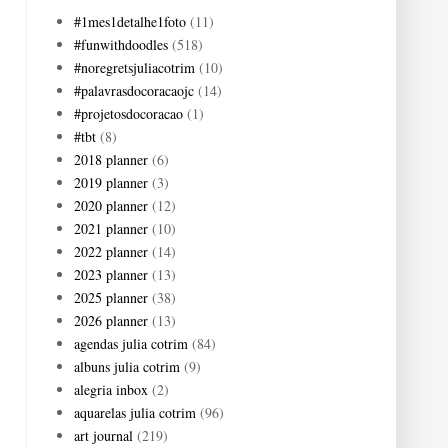
#1mes1detalhe1foto
(11)
#funwithdoodles
(518)
#noregretsjuliacotrim
(10)
#palavrasdocoracaojc
(14)
#projetosdocoracao
(1)
#tbt
(8)
2018 planner
(6)
2019 planner
(3)
2020 planner
(12)
2021 planner
(10)
2022 planner
(14)
2023 planner
(13)
2025 planner
(38)
2026 planner
(13)
agendas julia cotrim
(84)
albuns julia cotrim
(9)
alegria inbox
(2)
aquarelas julia cotrim
(96)
art journal
(219)