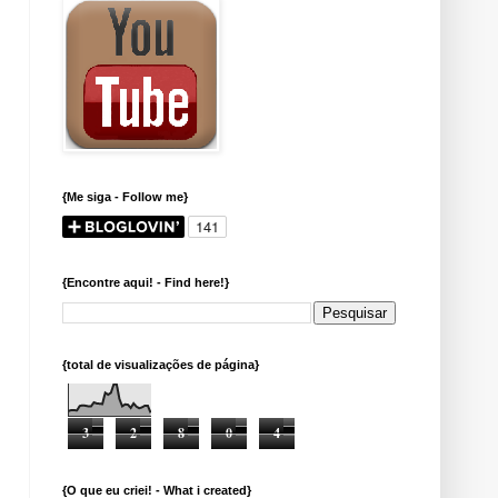
{Me siga - Follow me}
{Encontre aqui! - Find here!}
{total de visualizações de página}
3
2
8
0
4
{O que eu criei! - What i created}