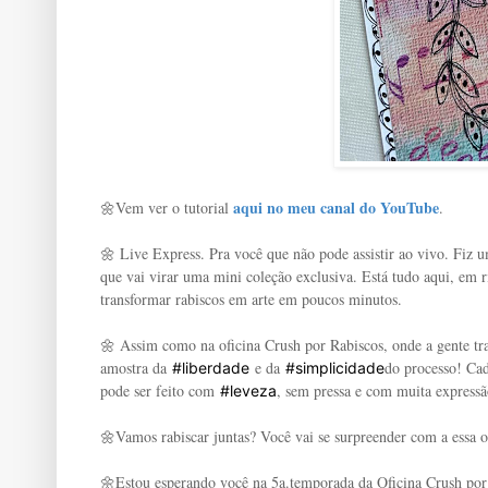
aqui no meu canal do YouTube
🌼Vem ver o tutorial
.
🌼 Live Express. Pra você que não pode assistir ao vivo. Fiz 
que vai virar uma mini coleção exclusiva. Está tudo aqui, em
transformar rabiscos em arte em poucos minutos.
🌼 Assim como na oficina Crush por Rabiscos, onde a gente tra
amostra da
e da
do processo! Cad
#liberdade
#simplicidade
pode ser feito com
, sem pressa e com muita expressã
#leveza
🌼Vamos rabiscar juntas? Você vai se surpreender com a essa o
🌼Estou esperando você na 5a.temporada da Oficina Crush por 