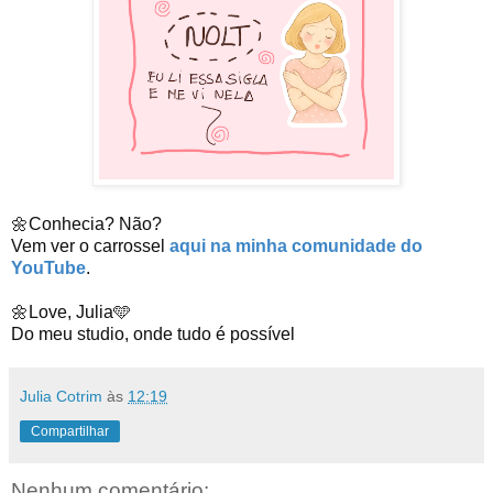
🌼Conhecia? Não?

Vem ver o carrossel 
aqui na minha comunidade do 
YouTube
.

🌼Love, Julia🩵

Do meu studio, onde tudo é possível
Julia Cotrim
às
12:19
Compartilhar
Nenhum comentário: