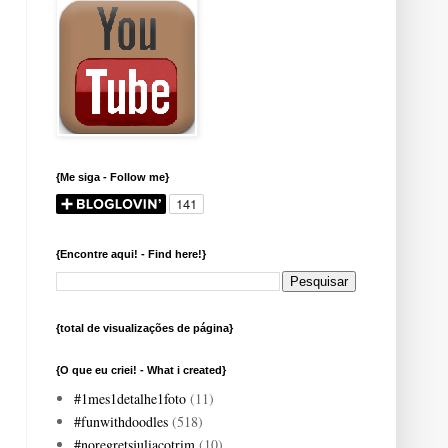
{Me siga - Follow me}
{Encontre aqui! - Find here!}
{total de visualizações de página}
{O que eu criei! - What i created}
#1mes1detalhe1foto
(11)
#funwithdoodles
(518)
#noregretsjuliacotrim
(10)