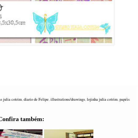
as julia cotrim
,
diario de Felipe
,
illustrations/drawings
,
lojinha julia cotrim
,
papéis
Confira também: