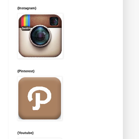
{Instagram}
{Pinterest}
{Youtube}