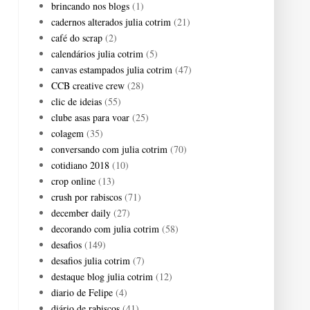
brincando nos blogs
(1)
cadernos alterados julia cotrim
(21)
café do scrap
(2)
calendários julia cotrim
(5)
canvas estampados julia cotrim
(47)
CCB creative crew
(28)
clic de ideias
(55)
clube asas para voar
(25)
colagem
(35)
conversando com julia cotrim
(70)
cotidiano 2018
(10)
crop online
(13)
crush por rabiscos
(71)
december daily
(27)
decorando com julia cotrim
(58)
desafios
(149)
desafios julia cotrim
(7)
destaque blog julia cotrim
(12)
diario de Felipe
(4)
diário de rabiscos
(41)