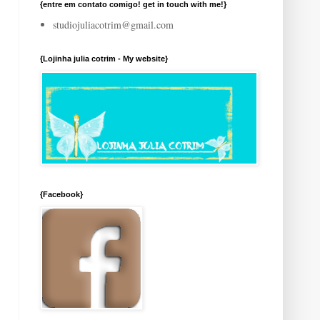
{entre em contato comigo! get in touch with me!}
studiojuliacotrim@gmail.com
{Lojinha julia cotrim - My website}
{Facebook}