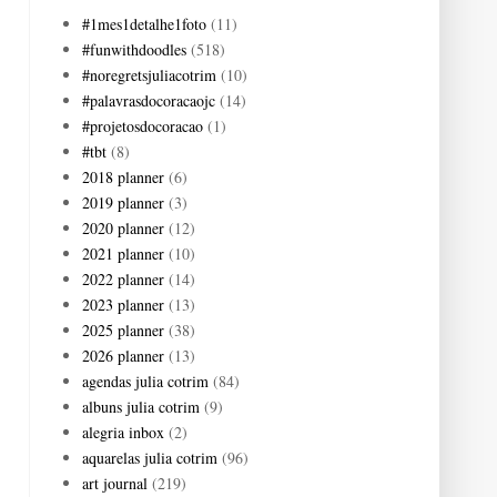
#1mes1detalhe1foto
(11)
#funwithdoodles
(518)
#noregretsjuliacotrim
(10)
#palavrasdocoracaojc
(14)
#projetosdocoracao
(1)
#tbt
(8)
2018 planner
(6)
2019 planner
(3)
2020 planner
(12)
2021 planner
(10)
2022 planner
(14)
2023 planner
(13)
2025 planner
(38)
2026 planner
(13)
agendas julia cotrim
(84)
albuns julia cotrim
(9)
alegria inbox
(2)
aquarelas julia cotrim
(96)
art journal
(219)