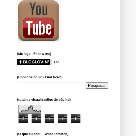
{Me siga - Follow me}
{Encontre aqui! - Find here!}
{total de visualizações de página}
3
2
7
3
1
{O que eu criei! - What i created}