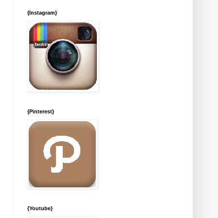
{Instagram}
{Pinterest}
{Youtube}