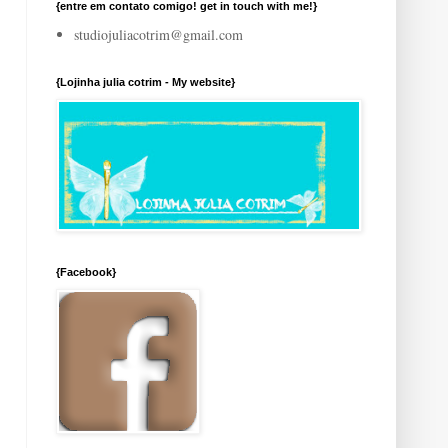
{entre em contato comigo! get in touch with me!}
studiojuliacotrim@gmail.com
{Lojinha julia cotrim - My website}
{Facebook}