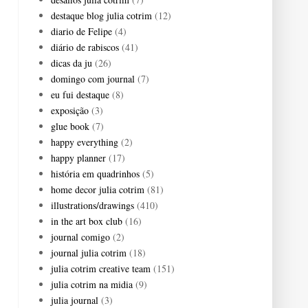
destaque blog julia cotrim
(12)
diario de Felipe
(4)
diário de rabiscos
(41)
dicas da ju
(26)
domingo com journal
(7)
eu fui destaque
(8)
exposição
(3)
glue book
(7)
happy everything
(2)
happy planner
(17)
história em quadrinhos
(5)
home decor julia cotrim
(81)
illustrations/drawings
(410)
in the art box club
(16)
journal comigo
(2)
journal julia cotrim
(18)
julia cotrim creative team
(151)
julia cotrim na midia
(9)
julia journal
(3)