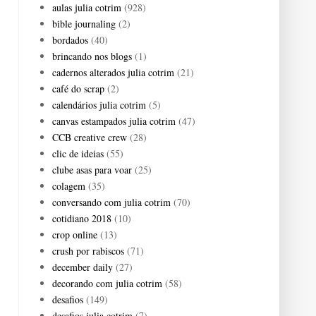
aulas julia cotrim
(928)
bible journaling
(2)
bordados
(40)
brincando nos blogs
(1)
cadernos alterados julia cotrim
(21)
café do scrap
(2)
calendários julia cotrim
(5)
canvas estampados julia cotrim
(47)
CCB creative crew
(28)
clic de ideias
(55)
clube asas para voar
(25)
colagem
(35)
conversando com julia cotrim
(70)
cotidiano 2018
(10)
crop online
(13)
crush por rabiscos
(71)
december daily
(27)
decorando com julia cotrim
(58)
desafios
(149)
desafios julia cotrim
(7)