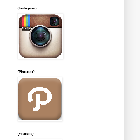
{Instagram}
{Pinterest}
{Youtube}