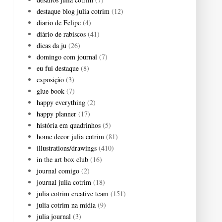
destaque blog julia cotrim
(12)
diario de Felipe
(4)
diário de rabiscos
(41)
dicas da ju
(26)
domingo com journal
(7)
eu fui destaque
(8)
exposição
(3)
glue book
(7)
happy everything
(2)
happy planner
(17)
história em quadrinhos
(5)
home decor julia cotrim
(81)
illustrations/drawings
(410)
in the art box club
(16)
journal comigo
(2)
journal julia cotrim
(18)
julia cotrim creative team
(151)
julia cotrim na midia
(9)
julia journal
(3)