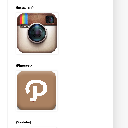
{Instagram}
{Pinterest}
{Youtube}