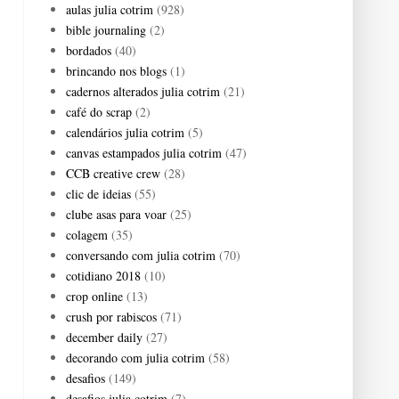
aulas julia cotrim
(928)
bible journaling
(2)
bordados
(40)
brincando nos blogs
(1)
cadernos alterados julia cotrim
(21)
café do scrap
(2)
calendários julia cotrim
(5)
canvas estampados julia cotrim
(47)
CCB creative crew
(28)
clic de ideias
(55)
clube asas para voar
(25)
colagem
(35)
conversando com julia cotrim
(70)
cotidiano 2018
(10)
crop online
(13)
crush por rabiscos
(71)
december daily
(27)
decorando com julia cotrim
(58)
desafios
(149)
desafios julia cotrim
(7)