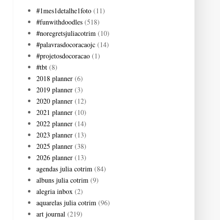
#1mes1detalhe1foto
(11)
#funwithdoodles
(518)
#noregretsjuliacotrim
(10)
#palavrasdocoracaojc
(14)
#projetosdocoracao
(1)
#tbt
(8)
2018 planner
(6)
2019 planner
(3)
2020 planner
(12)
2021 planner
(10)
2022 planner
(14)
2023 planner
(13)
2025 planner
(38)
2026 planner
(13)
agendas julia cotrim
(84)
albuns julia cotrim
(9)
alegria inbox
(2)
aquarelas julia cotrim
(96)
art journal
(219)