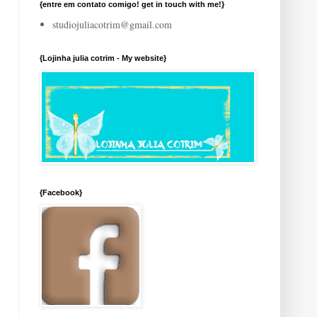
{entre em contato comigo! get in touch with me!}
studiojuliacotrim@gmail.com
{Lojinha julia cotrim - My website}
{Facebook}