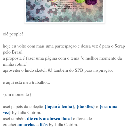
oiê people!
hoje eu volto com mais uma participação e dessa vez é para o Scrap
pelo Brasil.
a proposta é fazer uma página com o tema "o melhor momento da
minha rotina".
aproveitei o lindo sketch #3 também do SPB para inspiração.
e aqui está meu trabalho...
{um momento}
{fogão à lenha}
{doodles}
{era uma
usei papéis da coleção
,
e
vez}
by Julia Cotrim.
die cuts arabesco floral
usei também
e flores de
amarelas
lilás
crochet
e
by Julia Cotrim.