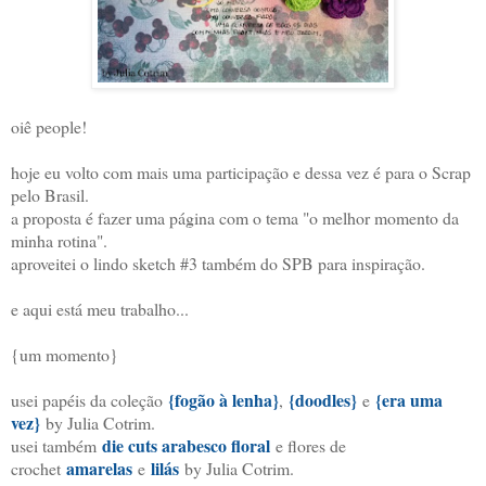
oiê people!
hoje eu volto com mais uma participação e dessa vez é para o Scrap
pelo Brasil.
a proposta é fazer uma página com o tema "o melhor momento da
minha rotina".
aproveitei o lindo sketch #3 também do SPB para inspiração.
e aqui está meu trabalho...
{um momento}
{fogão à lenha}
{doodles}
{era uma
usei papéis da coleção
,
e
vez}
by Julia Cotrim.
die cuts arabesco floral
usei também
e flores de
amarelas
lilás
crochet
e
by Julia Cotrim.