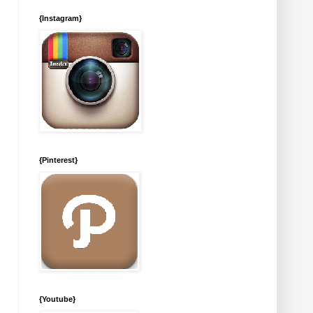
{Instagram}
{Pinterest}
{Youtube}