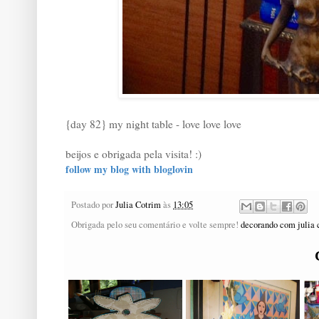
{day 82} my night table - love love love
beijos e obrigada pela visita! :)
follow my blog with bloglovin
Postado por
Julia Cotrim
às
13:05
Obrigada pelo seu comentário e volte sempre!
decorando com julia 