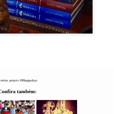
cotrim
,
projeto 100happydays
Confira também: