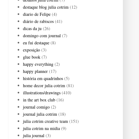
destaque blog julia cotrim
(12)
diario de Felipe
(4)
diário de rabiscos
(41)
dicas da ju
(26)
domingo com journal
(7)
eu fui destaque
(8)
exposição
(3)
glue book
(7)
happy everything
(2)
happy planner
(17)
história em quadrinhos
(5)
home decor julia cotrim
(81)
illustrations/drawings
(410)
in the art box club
(16)
journal comigo
(2)
journal julia cotrim
(18)
julia cotrim creative team
(151)
julia cotrim na midia
(9)
julia journal
(3)