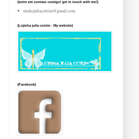
{entre em contato comigo! get in touch with me!}
studiojuliacotrim@gmail.com
{Lojinha julia cotrim - My website}
{Facebook}