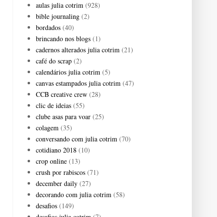
aulas julia cotrim
(928)
bible journaling
(2)
bordados
(40)
brincando nos blogs
(1)
cadernos alterados julia cotrim
(21)
café do scrap
(2)
calendários julia cotrim
(5)
canvas estampados julia cotrim
(47)
CCB creative crew
(28)
clic de ideias
(55)
clube asas para voar
(25)
colagem
(35)
conversando com julia cotrim
(70)
cotidiano 2018
(10)
crop online
(13)
crush por rabiscos
(71)
december daily
(27)
decorando com julia cotrim
(58)
desafios
(149)
desafios julia cotrim
(7)