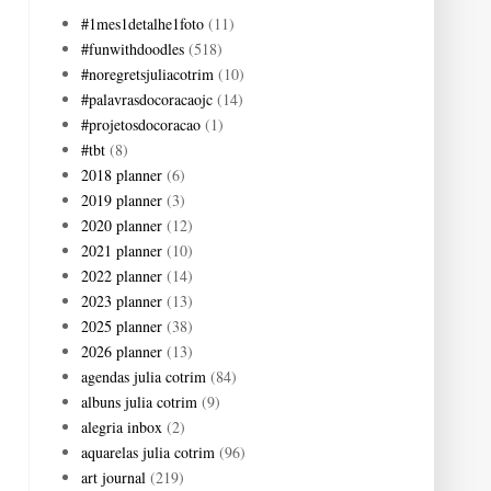
#1mes1detalhe1foto
(11)
#funwithdoodles
(518)
#noregretsjuliacotrim
(10)
#palavrasdocoracaojc
(14)
#projetosdocoracao
(1)
#tbt
(8)
2018 planner
(6)
2019 planner
(3)
2020 planner
(12)
2021 planner
(10)
2022 planner
(14)
2023 planner
(13)
2025 planner
(38)
2026 planner
(13)
agendas julia cotrim
(84)
albuns julia cotrim
(9)
alegria inbox
(2)
aquarelas julia cotrim
(96)
art journal
(219)