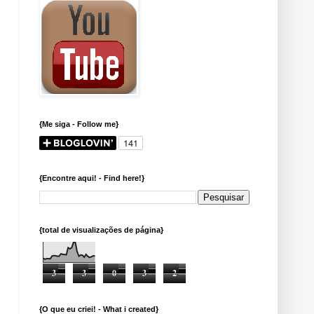
{Me siga - Follow me}
{Encontre aqui! - Find here!}
{total de visualizações de página}
3
3
0
3
2
{O que eu criei! - What i created}