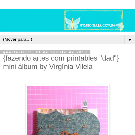
▼
quarta-feira, 21 de agosto de 2019
{fazendo artes com printables "dad"}
mini álbum by Virgínia Vilela