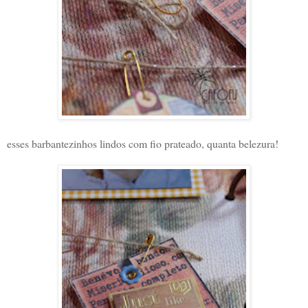
esses barbantezinhos lindos com fio prateado, quanta belezura!