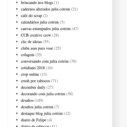
brincando nos blogs
(1)
cadernos alterados julia cotrim
(21)
café do scrap
(2)
calendários julia cotrim
(5)
canvas estampados julia cotrim
(47)
CCB creative crew
(28)
clic de ideias
(55)
clube asas para voar
(25)
colagem
(35)
conversando com julia cotrim
(70)
cotidiano 2018
(10)
crop online
(13)
crush por rabiscos
(71)
december daily
(27)
decorando com julia cotrim
(58)
desafios
(149)
desafios julia cotrim
(7)
destaque blog julia cotrim
(12)
diario de Felipe
(4)
diário de rabiscos
(41)