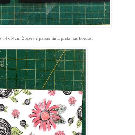
s 14x14cm 2vezes e passei tinta preta nas bordas.