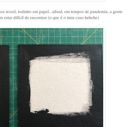
se tessel, todinho em papel...afinal, em tempos de pandemia, a gente
m estar difícil de encontrar (o que é o meu caso hehehe)