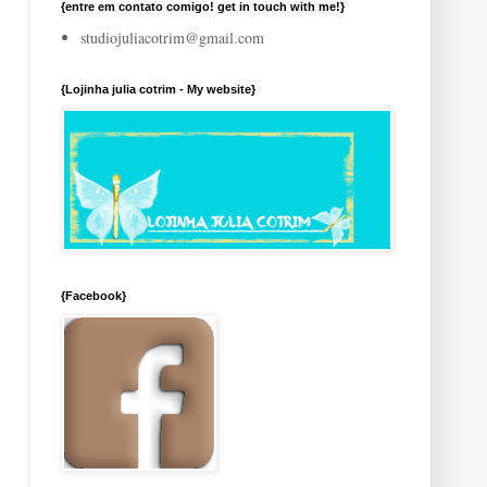
{entre em contato comigo! get in touch with me!}
studiojuliacotrim@gmail.com
{Lojinha julia cotrim - My website}
{Facebook}