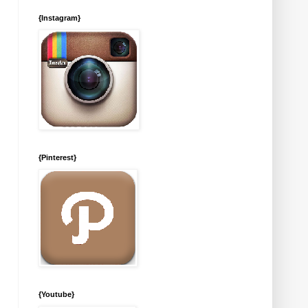
{Instagram}
{Pinterest}
{Youtube}