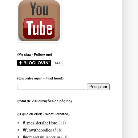
{Me siga - Follow me}
{Encontre aqui! - Find here!}
{total de visualizações de página}
{O que eu criei! - What i created}
#1mes1detalhe1foto
(11)
#funwithdoodles
(518)
#noregretsjuliacotrim
(10)