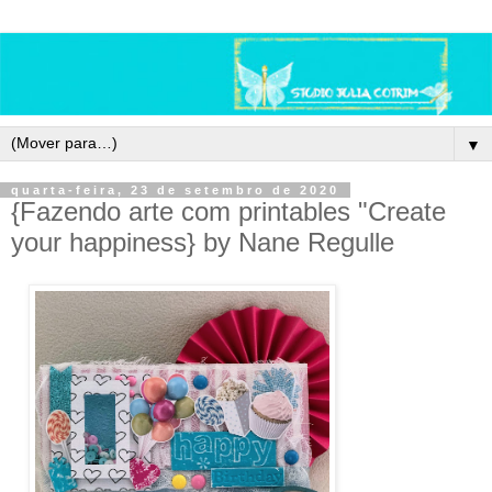
▼
quarta-feira, 23 de setembro de 2020
{Fazendo arte com printables "Create
your happiness} by Nane Regulle