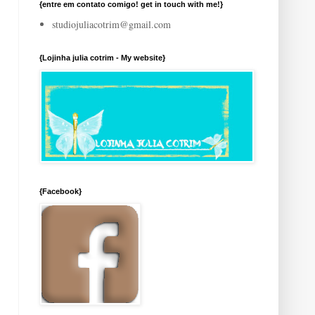
{entre em contato comigo! get in touch with me!}
studiojuliacotrim@gmail.com
{Lojinha julia cotrim - My website}
{Facebook}