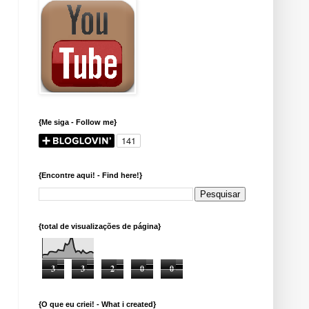
{Me siga - Follow me}
{Encontre aqui! - Find here!}
{total de visualizações de página}
3
3
2
0
0
{O que eu criei! - What i created}