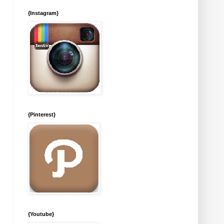
{Instagram}
{Pinterest}
{Youtube}