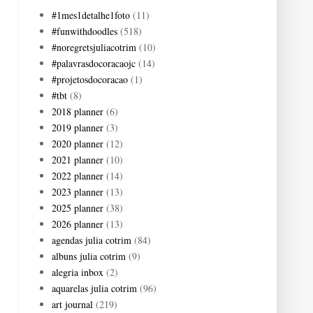
#1mes1detalhe1foto
(11)
#funwithdoodles
(518)
#noregretsjuliacotrim
(10)
#palavrasdocoracaojc
(14)
#projetosdocoracao
(1)
#tbt
(8)
2018 planner
(6)
2019 planner
(3)
2020 planner
(12)
2021 planner
(10)
2022 planner
(14)
2023 planner
(13)
2025 planner
(38)
2026 planner
(13)
agendas julia cotrim
(84)
albuns julia cotrim
(9)
alegria inbox
(2)
aquarelas julia cotrim
(96)
art journal
(219)