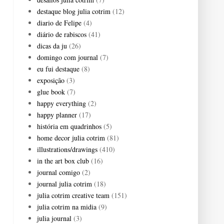
destaque blog julia cotrim
(12)
diario de Felipe
(4)
diário de rabiscos
(41)
dicas da ju
(26)
domingo com journal
(7)
eu fui destaque
(8)
exposição
(3)
glue book
(7)
happy everything
(2)
happy planner
(17)
história em quadrinhos
(5)
home decor julia cotrim
(81)
illustrations/drawings
(410)
in the art box club
(16)
journal comigo
(2)
journal julia cotrim
(18)
julia cotrim creative team
(151)
julia cotrim na midia
(9)
julia journal
(3)