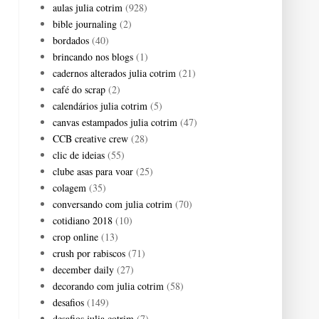
aulas julia cotrim
(928)
bible journaling
(2)
bordados
(40)
brincando nos blogs
(1)
cadernos alterados julia cotrim
(21)
café do scrap
(2)
calendários julia cotrim
(5)
canvas estampados julia cotrim
(47)
CCB creative crew
(28)
clic de ideias
(55)
clube asas para voar
(25)
colagem
(35)
conversando com julia cotrim
(70)
cotidiano 2018
(10)
crop online
(13)
crush por rabiscos
(71)
december daily
(27)
decorando com julia cotrim
(58)
desafios
(149)
desafios julia cotrim
(7)